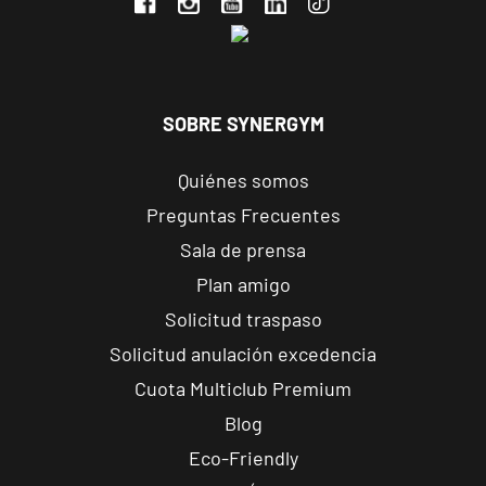
Madrid, Madrid
Madrid
Prosperidad
SOBRE SYNERGYM
Calle de Sta
VISITAR
Hortensia, 23,
Quiénes somos
Madrid, Madrid
Preguntas Frecuentes
Madrid
Sala de prensa
Retiro
Plan amigo
Av. de Nazaret,
VISITAR
Solicitud traspaso
9, Madrid,
Madrid
Solicitud anulación excedencia
Cuota Multiclub Premium
Torrejón
Blog
Soto de
Eco-Friendly
Henares
VISITAR