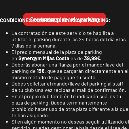
CONDICIONES CONTRATACIÓN PLAZA PARKING:
Málaga Los
La contratación de este servicio te habilita a
Tilos
utilizar el parking durante las 24 horas del día y los
P.º de los Tilos,
VISITAR
7 días de la semana.
53, Málaga,
El precio mensual de la plaza de parking
Málaga
en
Synergym Mijas Costa
es de
39,99€.
Deberás abonar una fianza por el mando/llave del
parking de
15€
, que se cargarán directamente en el
Mallorca
mismo método de pago que tu cuota.
Camp
Debes solicitar el mando/llave del parking al staff
Serralta
de tu club una vez recibas el mail de confirmación.
Carrer Batle
VISITAR
En el propio club también te indicarán cuál es tu
Emili Darder,
plaza de parking. Queda terminantemente
53, Palma de
prohibido hacer uso de otra plaza diferente a la que
Mallorca,
te han asignado.
Mallorca
Si en algún momento no deseas seguir utilizando el
servicio, puedes gestionar la baja desde el área de