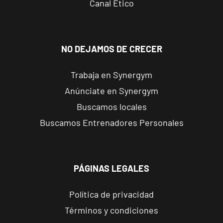
Canal Ético
Av. Joan Miró,
1, Torrejón de
Ardoz, Madrid
NO DEJAMOS DE CRECER
Alicante
Benalúa
Trabaja en Synergym
Calle Foglietti,
VISITAR
Anúnciate en Synergym
4, Alicante,
Alicante
Buscamos locales
Buscamos Entrenadores Personales
Benidorm
Carrascos
Avenida de
VISITAR
PÁGINAS LEGALES
Ruzafa, 18,
Benidorm,
Alicante
Política de privacidad
Términos y condiciones
Elche Aljub