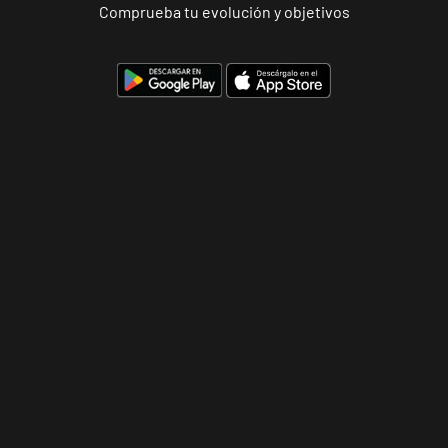
Comprueba tu evolución y objetivos
Palmas
Andújar
Pl. del Camping,
VISITAR
s/n, Andújar,
Jaén.
Reus
Carrillet
Carrer de
Ramon J.
VISITAR
Sender, 6,
Reus,
Tarragona
Reus Niloga
Carrer de