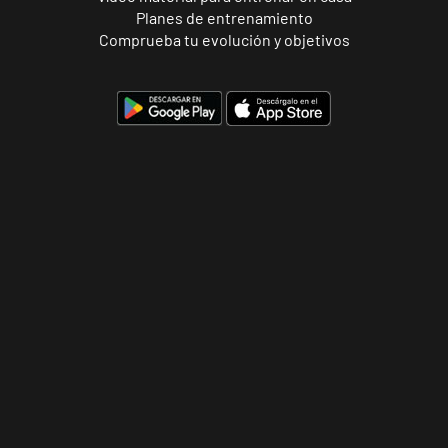
Planes de entrenamiento
Alicante
Comprueba tu evolución y objetivos
Benalúa
Calle Foglietti,
VISITAR
4, Alicante,
Alicante
Benidorm
Carrascos
Avenida de
VISITAR
Ruzafa, 18,
Benidorm,
Alicante
Elche Aljub
Plaza Crevillent,
VISITAR
8 Elche,
Alicante