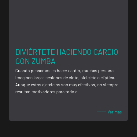
Companys, 7,
Getafe, Madrid
Fuenlabrada
Parque
Europa
DIVIÉRTETE HACIENDO CARDIO
VISITAR
Calle Mirasierra,
CON ZUMBA
13, Fuenlabrada,
Madrid
Cuando pensamos en hacer cardio, muchas personas
imaginan largas sesiones de cinta, bicicleta o elíptica.
Aunque estos ejercicios son muy efectivos, no siempre
Madrid
resultan motivadores para todo el ...
Almagro
C. de Rafael
VISITAR
Calvo, 15,
Ver más
Madrid, Madrid
Madrid