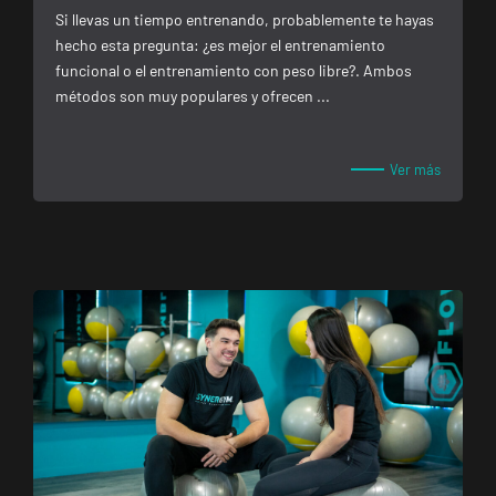
Andújar
Si llevas un tiempo entrenando, probablemente te hayas
Pl. del Camping,
VISITAR
hecho esta pregunta: ¿es mejor el entrenamiento
s/n, Andújar,
funcional o el entrenamiento con peso libre?. Ambos
Jaén.
métodos son muy populares y ofrecen ...
Reus
Ver más
Carrillet
Carrer de
Ramon J.
VISITAR
Sender, 6,
Reus,
Tarragona
Reus Niloga
Carrer de
Castellvell, 7,
VISITAR
Reus,
Tarragona