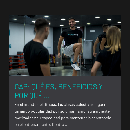
Málaga Los
Tilos
P.º de los Tilos,
VISITAR
53, Málaga,
Málaga
Mallorca
Camp
Serralta
Carrer Batle
VISITAR
Emili Darder,
53, Palma de
GAP: QUÉ ES, BENEFICIOS Y
Mallorca,
POR QUÉ ...
Mallorca
En el mundo del fitness, las clases colectivas siguen
ganando popularidad por su dinamismo, su ambiente
Catarroja
motivador y su capacidad para mantener la constancia
Universitat
en el entrenamiento. Dentro ...
Av. Diputació,
VISITAR