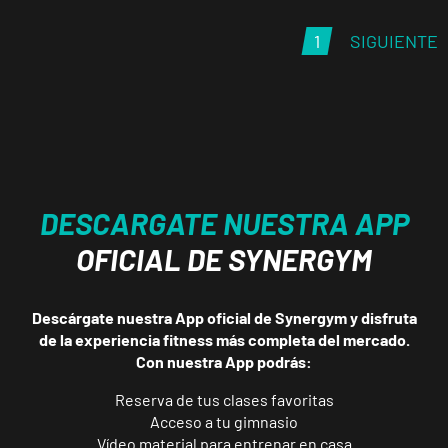
Prosperidad
Calle de Sta
1
SIGUIENTE
VISITAR
Hortensia, 23,
Madrid, Madrid
Madrid
Retiro
Av. de Nazaret,
VISITAR
DESCARGATE NUESTRA APP
9, Madrid,
Madrid
OFICIAL DE SYNERGYM
Torrejón
Descárgate nuestra App oficial de Synergym y disfruta
Soto de
de la experiencia fitness más completa del mercado.
Henares
Con nuestra App podrás:
VISITAR
Av. Joan Miró,
1, Torrejón de
Reserva de tus clases favoritas
Ardoz, Madrid
Acceso a tu gimnasio
Vídeo material para entrenar en casa