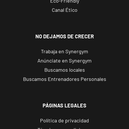
Eco-Friendly
Carrer de
Canal Ético
Jerónima
VISITAR
Galés, 47,
Valencia,
Valencia
NO DEJAMOS DE CRECER
Valencia
Trabaja en Synergym
Puerto
Anúnciate en Synergym
Avinguda del
VISITAR
Buscamos locales
Port, 248,
Valencia,
Buscamos Entrenadores Personales
Valencia
Benetússer
PÁGINAS LEGALES
Av. Camí Nou,
VISITAR
99, Benetússer,
Política de privacidad
València