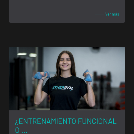
20, Catarroja,
València
Ver más
APERTURA
NOVIEMBRE
Ponferrada
Castillo
C. Ortega y
VISITAR
Gasset, 1,
Ponferrada,
León
APERTURA PRÓXIMAMENTE
Vecindario
El Doctoral
Av. de las
VISITAR
Tirajanas, 225,
Vecindario, Las
Palmas
¿ENTRENAMIENTO FUNCIONAL
O ...