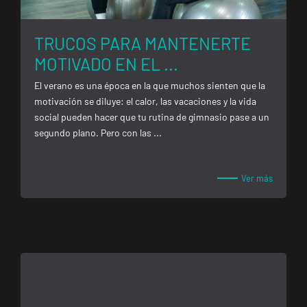
Tarragona
TRUCOS PARA MANTENERTE
Forum
MOTIVADO EN EL ...
Calle Cardenal
VISITAR
Cervantes, 37 ,
El verano es una época en la que muchos sienten que la
Tarragona,
motivación se diluye: el calor, las vacaciones y la vida
Tarragona
social pueden hacer que tu rutina de gimnasio pase a un
segundo plano. Pero con las ...
Alcobendas
Gran
Ver más
Manzana
VISITAR
Plaza Mayor,
Alcobendas,
Madrid
Getafe
Buenavista
Av. Lluis
VISITAR