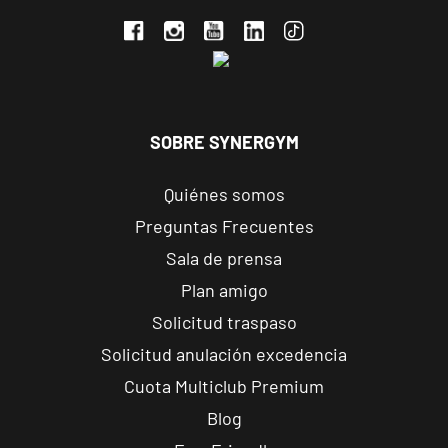
Valencia
Constitución
Avenida de la
VISITAR
Constitución, 91,
Valencia,
SOBRE SYNERGYM
Valencia
Quiénes somos
Valencia
Preguntas Frecuentes
Gran Vía
Sala de prensa
Carrer de
Plan amigo
l'Almirall
VISITAR
Cadarso, 27,
Solicitud traspaso
Valencia,
Solicitud anulación excedencia
Valencia
Cuota Multiclub Premium
Blog
Valencia
Peset