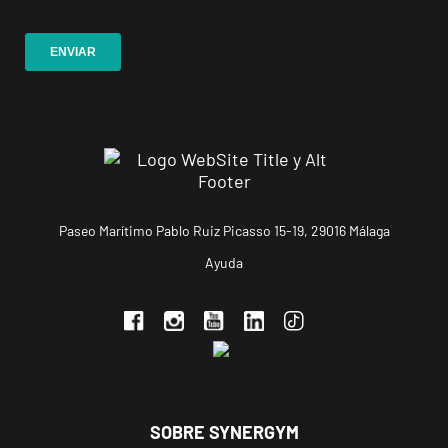
APERTURA
NOVIEMBRE
Ponferrada
Castillo
C. Ortega y
VISITAR
Gasset, 1,
Ponferrada,
León
APERTURA PRÓXIMAMENTE
Vecindario
Paseo Marítimo Pablo Ruiz Picasso 15-19, 29016 Málaga
El Doctoral
Ayuda
Av. de las
VISITAR
Tirajanas, 225,
Vecindario, Las
Palmas
Andújar
Pl. del Camping,
SOBRE SYNERGYM
VISITAR