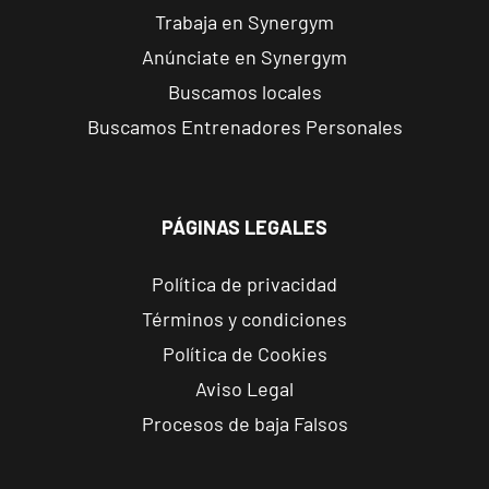
Forum
Trabaja en Synergym
Calle Cardenal
Anúnciate en Synergym
VISITAR
Cervantes, 37 ,
Buscamos locales
Tarragona,
Tarragona
Buscamos Entrenadores Personales
Alcobendas
Gran
PÁGINAS LEGALES
Manzana
VISITAR
Plaza Mayor,
Política de privacidad
Alcobendas,
Términos y condiciones
Madrid
Política de Cookies
Getafe
Aviso Legal
Buenavista
Procesos de baja Falsos
Av. Lluis
VISITAR
Companys, 7,
Getafe, Madrid