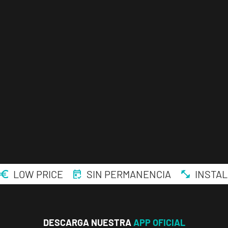
ENCUENTRA
TU
CLUB
LOW PRICE
SIN PERMANENCIA
INSTAL
Málaga Los
Tilos
DESCARGA NUESTRA
APP OFICIAL