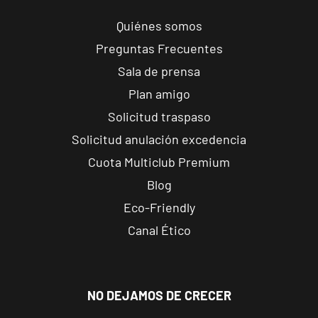
s/n, Andújar,
Jaén.
Quiénes somos
Preguntas Frecuentes
Reus
Sala de prensa
Carrillet
Plan amigo
Carrer de
Ramon J.
VISITAR
Solicitud traspaso
Sender, 6,
Solicitud anulación excedencia
Reus,
Cuota Multiclub Premium
Tarragona
Blog
Reus Niloga
Eco-Friendly
Carrer de
Canal Ético
Castellvell, 7,
VISITAR
Reus,
Tarragona
NO DEJAMOS DE CRECER
Tarragona