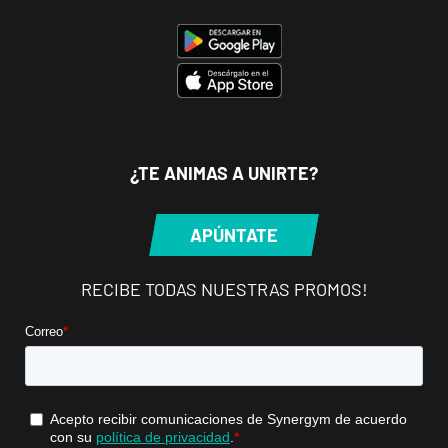
P.º de los Tilos,
VISITAR
53, Málaga,
Málaga
Mallorca
Camp
Serralta
¿TE ANIMAS A UNIRTE?
Carrer Batle
VISITAR
Emili Darder,
APÚNTATE
53, Palma de
Mallorca,
Mallorca
RECIBE TODAS NUESTRAS PROMOS!
Catarroja
Universitat
Av. Diputació,
VISITAR
20, Catarroja,
València