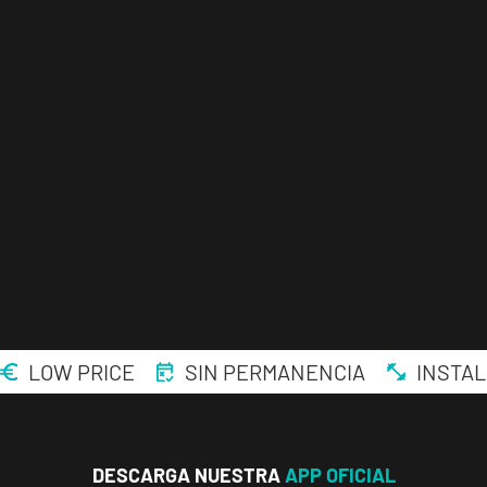
ENCUENTRA
TU
CLUB
LOW PRICE
SIN PERMANENCIA
INSTAL
Málaga Los
Tilos
DESCARGA NUESTRA
APP OFICIAL