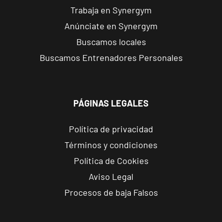
Forum
Trabaja en Synergym
Calle Cardenal
Anúnciate en Synergym
VISITAR
Cervantes, 37 ,
Buscamos locales
Tarragona,
Tarragona
Buscamos Entrenadores Personales
Alcobendas
Gran
PÁGINAS LEGALES
Manzana
VISITAR
Plaza Mayor,
Política de privacidad
Alcobendas,
Términos y condiciones
Madrid
Política de Cookies
Getafe
Aviso Legal
Buenavista
Procesos de baja Falsos
Av. Lluis
VISITAR
Companys, 7,
Getafe, Madrid