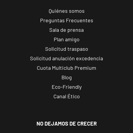
s/n, Andújar,
Jaén.
Quiénes somos
Preguntas Frecuentes
Reus
Sala de prensa
Carrillet
Plan amigo
Carrer de
Ramon J.
VISITAR
Solicitud traspaso
Sender, 6,
Solicitud anulación excedencia
Reus,
Cuota Multiclub Premium
Tarragona
Blog
Reus Niloga
Eco-Friendly
Carrer de
Canal Ético
Castellvell, 7,
VISITAR
Reus,
Tarragona
NO DEJAMOS DE CRECER
Tarragona