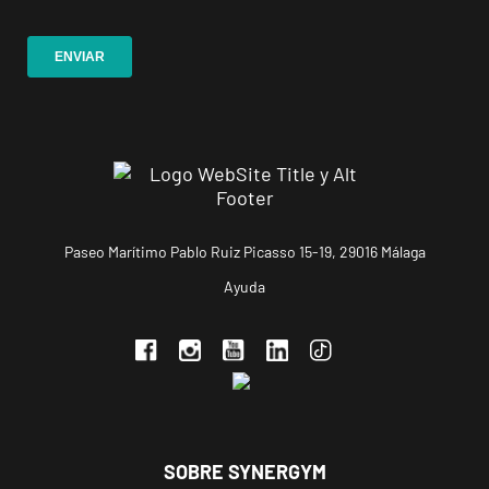
APERTURA
NOVIEMBRE
Ponferrada
Castillo
C. Ortega y
VISITAR
Gasset, 1,
Ponferrada,
León
APERTURA PRÓXIMAMENTE
Vecindario
Paseo Marítimo Pablo Ruiz Picasso 15-19, 29016 Málaga
El Doctoral
Ayuda
Av. de las
VISITAR
Tirajanas, 225,
Vecindario, Las
Palmas
Andújar
Pl. del Camping,
SOBRE SYNERGYM
VISITAR