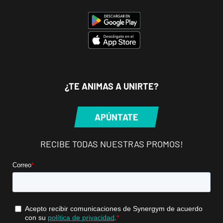
P.º de los Tilos,
VISITAR
53, Málaga,
Málaga
Mallorca
Camp
Serralta
¿TE ANIMAS A UNIRTE?
Carrer Batle
VISITAR
Emili Darder,
APÚNTATE
53, Palma de
Mallorca,
Mallorca
RECIBE TODAS NUESTRAS PROMOS!
Catarroja
Universitat
Av. Diputació,
VISITAR
20, Catarroja,
València