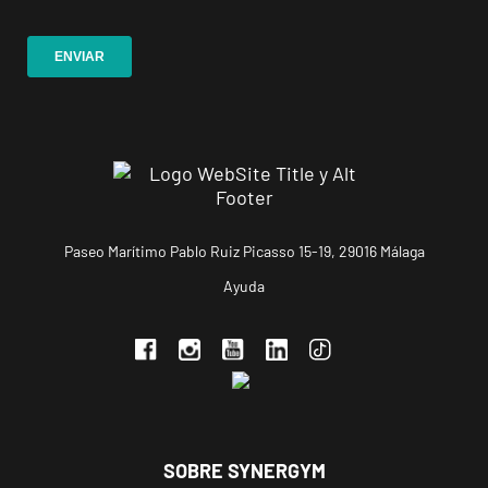
APERTURA
NOVIEMBRE
Ponferrada
Castillo
C. Ortega y
VISITAR
Gasset, 1,
Ponferrada,
León
APERTURA PRÓXIMAMENTE
Vecindario
Paseo Marítimo Pablo Ruiz Picasso 15-19, 29016 Málaga
El Doctoral
Ayuda
Av. de las
VISITAR
Tirajanas, 225,
Vecindario, Las
Palmas
Andújar
Pl. del Camping,
SOBRE SYNERGYM
VISITAR