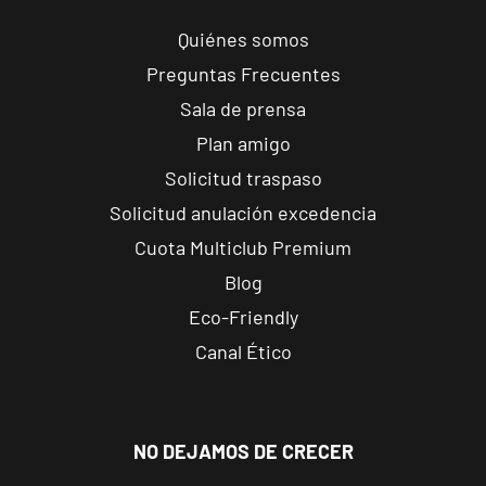
s/n, Andújar,
Jaén.
Quiénes somos
Preguntas Frecuentes
Reus
Sala de prensa
Carrillet
Plan amigo
Carrer de
Ramon J.
VISITAR
Solicitud traspaso
Sender, 6,
Solicitud anulación excedencia
Reus,
Cuota Multiclub Premium
Tarragona
Blog
Reus Niloga
Eco-Friendly
Carrer de
Canal Ético
Castellvell, 7,
VISITAR
Reus,
Tarragona
NO DEJAMOS DE CRECER
Tarragona