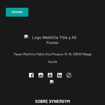
APERTURA
NOVIEMBRE
Ponferrada
Castillo
C. Ortega y
VISITAR
Gasset, 1,
Ponferrada,
León
APERTURA PRÓXIMAMENTE
Vecindario
Paseo Marítimo Pablo Ruiz Picasso 15-19, 29016 Málaga
El Doctoral
Ayuda
Av. de las
VISITAR
Tirajanas, 225,
Vecindario, Las
Palmas
Andújar
Pl. del Camping,
SOBRE SYNERGYM
VISITAR