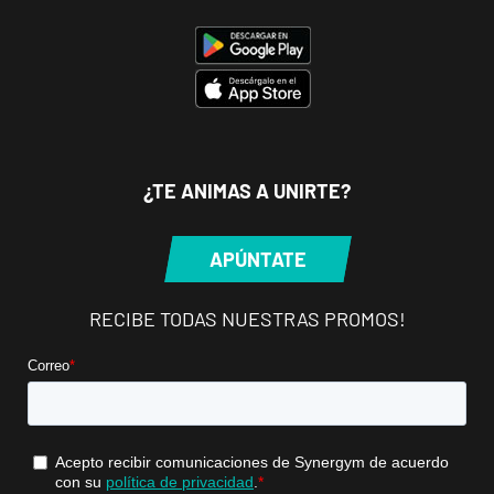
P.º de los Tilos,
VISITAR
53, Málaga,
Málaga
Mallorca
Camp
Serralta
¿TE ANIMAS A UNIRTE?
Carrer Batle
VISITAR
Emili Darder,
APÚNTATE
53, Palma de
Mallorca,
Mallorca
RECIBE TODAS NUESTRAS PROMOS!
Catarroja
Universitat
Av. Diputació,
VISITAR
20, Catarroja,
València