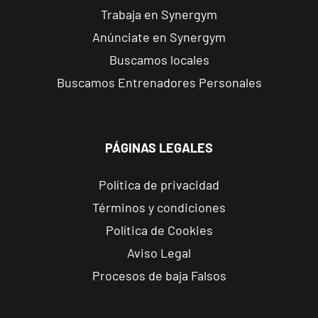
Forum
Trabaja en Synergym
Calle Cardenal
Anúnciate en Synergym
VISITAR
Cervantes, 37 ,
Buscamos locales
Tarragona,
Tarragona
Buscamos Entrenadores Personales
Alcobendas
Gran
PÁGINAS LEGALES
Manzana
VISITAR
Plaza Mayor,
Política de privacidad
Alcobendas,
Términos y condiciones
Madrid
Política de Cookies
Getafe
Aviso Legal
Buenavista
Procesos de baja Falsos
Av. Lluis
VISITAR
Companys, 7,
Getafe, Madrid