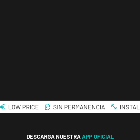
ENCUENTRA
TU
CLUB
LOW PRICE
SIN PERMANENCIA
INSTAL
Málaga Los
Tilos
DESCARGA NUESTRA
APP OFICIAL