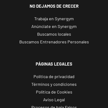
Madrid
NO DEJAMOS DE CRECER
Madrid
Trabaja en Synergym
Almagro
Anúnciate en Synergym
C. de Rafael
VISITAR
Buscamos locales
Calvo, 15,
Madrid, Madrid
Buscamos Entrenadores Personales
Madrid
Prosperidad
PÁGINAS LEGALES
Calle de Sta
VISITAR
Hortensia, 23,
Política de privacidad
Madrid, Madrid
Términos y condiciones
Política de Cookies
Madrid
Retiro
Aviso Legal
Av. de Nazaret,
VISITAR
Procesos de baja Falsos