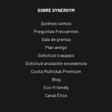
Alcobendas
Gran
SOBRE SYNERGYM
Manzana
VISITAR
Plaza Mayor,
Quiénes somos
Alcobendas,
Preguntas Frecuentes
Madrid
Sala de prensa
Plan amigo
Getafe
Buenavista
Solicitud traspaso
Av. Lluis
VISITAR
Solicitud anulación excedencia
Companys, 7,
Cuota Multiclub Premium
Getafe, Madrid
Blog
Fuenlabrada
Eco-Friendly
Parque
Canal Ético
Europa
VISITAR
Calle Mirasierra,
13, Fuenlabrada,