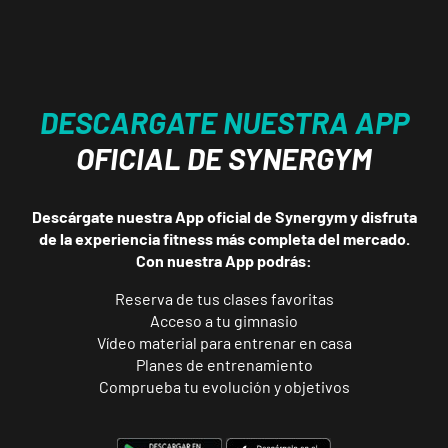
ENCUENTRA
TU
CLUB
DESCARGATE NUESTRA APP
OFICIAL DE SYNERGYM
Descárgate nuestra App oficial de Synergym y disfruta
de la experiencia fitness más completa del mercado.
Málaga Los
Con nuestra App podrás:
Tilos
P.º de los Tilos,
VISITAR
Reserva de tus clases favoritas
53, Málaga,
Acceso a tu gimnasio
Málaga
Vídeo material para entrenar en casa
Planes de entrenamiento
Comprueba tu evolución y objetivos
Mallorca
Camp