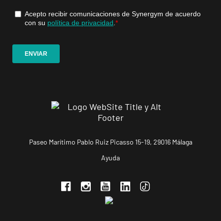
Sender, 6,
Reus,
Tarragona
Reus Niloga
Carrer de
Castellvell, 7,
VISITAR
Reus,
Tarragona
Tarragona
Paseo Marítimo Pablo Ruiz Picasso 15-19, 29016 Málaga
Forum
Ayuda
Calle Cardenal
VISITAR
Cervantes, 37 ,
Tarragona,
Tarragona