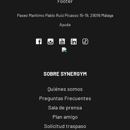
Andújar
Paseo Marítimo Pablo Ruiz Picasso 15-19, 29016 Málaga
Pl. del Camping,
VISITAR
s/n, Andújar,
Ayuda
Jaén.
Reus
Carrillet
Carrer de
Ramon J.
VISITAR
SOBRE SYNERGYM
Sender, 6,
Reus,
Quiénes somos
Tarragona
Preguntas Frecuentes
Sala de prensa
Reus Niloga
Carrer de
Plan amigo
Castellvell, 7,
VISITAR
Solicitud traspaso
Reus,