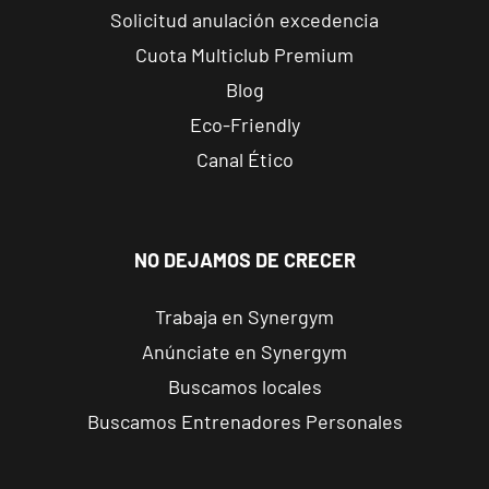
Tarragona
Solicitud anulación excedencia
Cuota Multiclub Premium
Tarragona
Blog
Forum
Eco-Friendly
Calle Cardenal
VISITAR
Canal Ético
Cervantes, 37 ,
Tarragona,
Tarragona
NO DEJAMOS DE CRECER
Alcobendas
Gran
Trabaja en Synergym
Manzana
VISITAR
Anúnciate en Synergym
Plaza Mayor,
Alcobendas,
Buscamos locales
Madrid
Buscamos Entrenadores Personales
Getafe