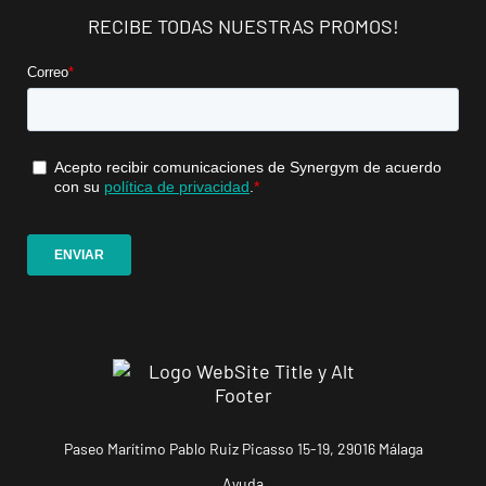
RECIBE TODAS NUESTRAS PROMOS!
Mallorca
Camp
Serralta
Carrer Batle
VISITAR
Emili Darder,
53, Palma de
Mallorca,
Mallorca
Catarroja
Universitat
Av. Diputació,
VISITAR
20, Catarroja,
València
APERTURA
NOVIEMBRE
Paseo Marítimo Pablo Ruiz Picasso 15-19, 29016 Málaga
Ponferrada
Castillo
Ayuda