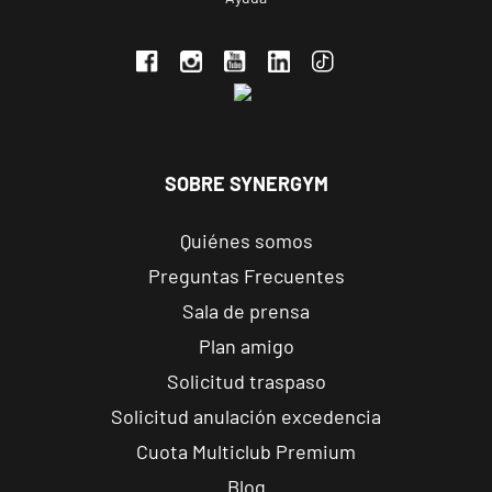
C. Ortega y
VISITAR
Gasset, 1,
Ponferrada,
León
APERTURA PRÓXIMAMENTE
Vecindario
SOBRE SYNERGYM
El Doctoral
Av. de las
VISITAR
Quiénes somos
Tirajanas, 225,
Vecindario, Las
Preguntas Frecuentes
Palmas
Sala de prensa
Plan amigo
Andújar
Solicitud traspaso
Pl. del Camping,
VISITAR
s/n, Andújar,
Solicitud anulación excedencia
Jaén.
Cuota Multiclub Premium
Blog