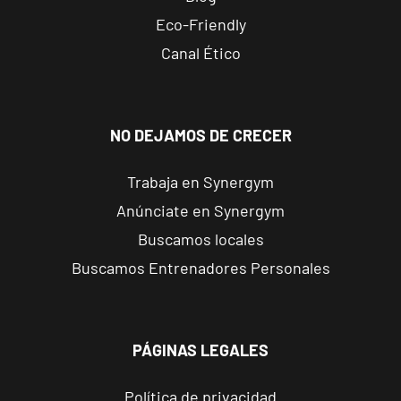
Reus
Eco-Friendly
Carrillet
Carrer de
Canal Ético
Ramon J.
VISITAR
Sender, 6,
Reus,
Tarragona
NO DEJAMOS DE CRECER
Trabaja en Synergym
Reus Niloga
Anúnciate en Synergym
Carrer de
Castellvell, 7,
VISITAR
Buscamos locales
Reus,
Buscamos Entrenadores Personales
Tarragona
Tarragona
Forum
PÁGINAS LEGALES
Calle Cardenal
VISITAR
Cervantes, 37 ,
Política de privacidad