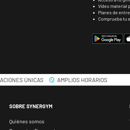
Vídeo material 
Planes de entr
Comprueba tu e
ENCUENTRA
TU CLUB
ACIONES ÚNICAS
AMPLIOS HORARIOS
Málaga Los Tilos
SOBRE SYNERGYM
VISITAR
P.º de los Tilos, 53, Málaga, Málaga
Quiénes somos