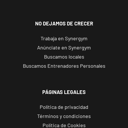
Madrid
Getafe
NO DEJAMOS DE CRECER
Buenavista
Av. Lluis
VISITAR
Trabaja en Synergym
Companys, 7,
Anúnciate en Synergym
Getafe, Madrid
Buscamos locales
Fuenlabrada
Buscamos Entrenadores Personales
Parque
Europa
VISITAR
Calle Mirasierra,
PÁGINAS LEGALES
13, Fuenlabrada,
Madrid
Política de privacidad
Términos y condiciones
Madrid
Almagro
Política de Cookies