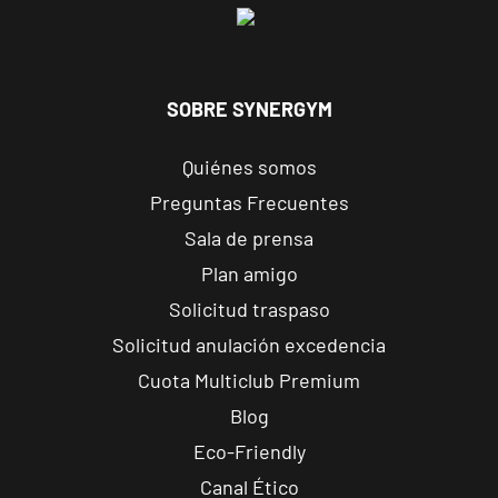
Reus Niloga
Carrer de
Castellvell, 7,
VISITAR
Reus,
SOBRE SYNERGYM
Tarragona
Quiénes somos
Tarragona
Preguntas Frecuentes
Forum
Sala de prensa
Calle Cardenal
VISITAR
Cervantes, 37 ,
Plan amigo
Tarragona,
Solicitud traspaso
Tarragona
Solicitud anulación excedencia
Cuota Multiclub Premium
Alcobendas
Gran
Blog
Manzana
VISITAR
Eco-Friendly
Plaza Mayor,
Canal Ético
Alcobendas,