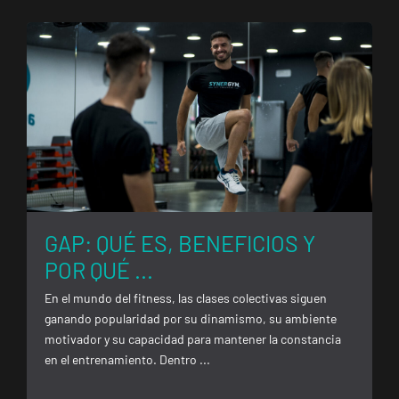
Málaga Los
Tilos
P.º de los Tilos,
VISITAR
53, Málaga,
Málaga
Mallorca
Camp
Serralta
Carrer Batle
VISITAR
Emili Darder,
GAP: QUÉ ES, BENEFICIOS Y
53, Palma de
Mallorca,
POR QUÉ ...
Mallorca
En el mundo del fitness, las clases colectivas siguen
ganando popularidad por su dinamismo, su ambiente
Catarroja
motivador y su capacidad para mantener la constancia
Universitat
en el entrenamiento. Dentro ...
Av. Diputació,
VISITAR