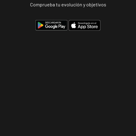
Comprueba tu evolución y objetivos
Alicante
Benalúa
Calle Foglietti,
VISITAR
4, Alicante,
Alicante
Benidorm
Carrascos
Avenida de
VISITAR
Ruzafa, 18,
Benidorm,
Alicante
Elche Aljub
Plaza Crevillent,
VISITAR
8 Elche,
Alicante