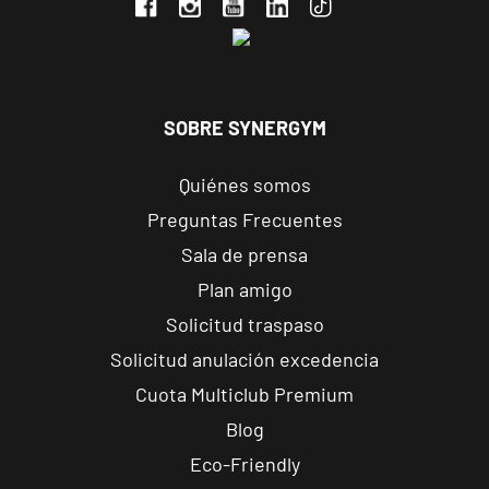
Valencia
Constitución
Avenida de la
VISITAR
Constitución, 91,
SOBRE SYNERGYM
Valencia,
Valencia
Quiénes somos
Preguntas Frecuentes
Valencia
Sala de prensa
Gran Vía
Carrer de
Plan amigo
l'Almirall
VISITAR
Solicitud traspaso
Cadarso, 27,
Solicitud anulación excedencia
Valencia,
Valencia
Cuota Multiclub Premium
Blog
Valencia
Eco-Friendly
Peset