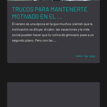
TRUCOS PARA MANTENERTE
Tarragona
Forum
MOTIVADO EN EL ...
Calle Cardenal
VISITAR
El verano es una época en la que muchos sienten que la
Cervantes, 37 ,
motivación se diluye: el calor, las vacaciones y la vida
Tarragona,
social pueden hacer que tu rutina de gimnasio pase a un
Tarragona
segundo plano. Pero con las ...
Alcobendas
Gran
Ver más
Manzana
VISITAR
Plaza Mayor,
Alcobendas,
Madrid
Getafe
Buenavista
Av. Lluis
VISITAR