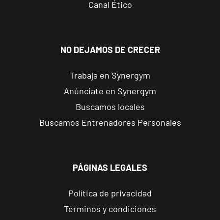
Canal Ético
Carrer de
Jerónima
VISITAR
Galés, 47,
Valencia,
NO DEJAMOS DE CRECER
Valencia
Trabaja en Synergym
Valencia
Anúnciate en Synergym
Puerto
Avinguda del
Buscamos locales
VISITAR
Port, 248,
Buscamos Entrenadores Personales
Valencia,
Valencia
PÁGINAS LEGALES
Benetússer
Av. Camí Nou,
VISITAR
Política de privacidad
99, Benetússer,
València
Términos y condiciones