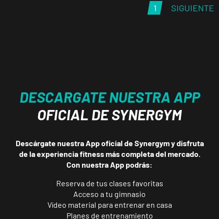
Prosperidad
1
SIGUIENTE
Calle de Sta
VISITAR
Hortensia, 23,
Madrid, Madrid
Madrid
Retiro
Av. de Nazaret,
VISITAR
DESCARGATE NUESTRA APP
9, Madrid,
OFICIAL DE SYNERGYM
Madrid
Descárgate nuestra App oficial de Synergym y disfruta
Torrejón
de la experiencia fitness más completa del mercado.
Soto de
Con nuestra App podrás:
Henares
VISITAR
Av. Joan Miró,
Reserva de tus clases favoritas
1, Torrejón de
Acceso a tu gimnasio
Ardoz, Madrid
Vídeo material para entrenar en casa
Planes de entrenamiento