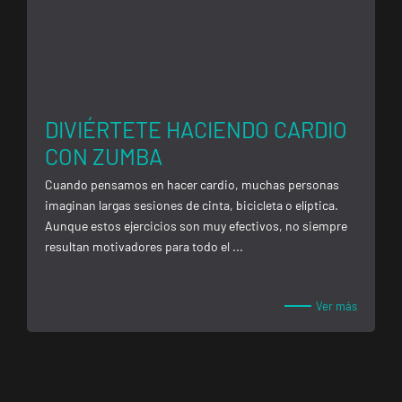
Companys, 7,
Getafe, Madrid
Fuenlabrada
Parque
DIVIÉRTETE HACIENDO CARDIO
Europa
VISITAR
CON ZUMBA
Calle Mirasierra,
13, Fuenlabrada,
Cuando pensamos en hacer cardio, muchas personas
Madrid
imaginan largas sesiones de cinta, bicicleta o elíptica.
Aunque estos ejercicios son muy efectivos, no siempre
resultan motivadores para todo el ...
Madrid
Almagro
C. de Rafael
VISITAR
Ver más
Calvo, 15,
Madrid, Madrid
Madrid