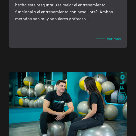
hecho esta pregunta: ¿es mejor el entrenamiento
Pl. del Camping,
VISITAR
funcional o el entrenamiento con peso libre?. Ambos
s/n, Andújar,
métodos son muy populares y ofrecen ...
Jaén.
Reus
Ver más
Carrillet
Carrer de
Ramon J.
VISITAR
Sender, 6,
Reus,
Tarragona
Reus Niloga
Carrer de
Castellvell, 7,
VISITAR
Reus,
Tarragona