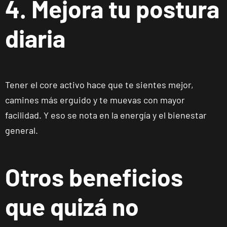
4. Mejora tu postura
ENCUENTRA
TU
diaria
CLUB
Tener el core activo hace que te sientes mejor,
camines más erguido y te muevas con mayor
facilidad. Y eso se nota en la energía y el bienestar
Málaga Los
Tilos
general.
P.º de los Tilos,
VISITAR
53, Málaga,
Málaga
Otros beneficios
Mallorca
que quizá no
Camp
Serralta