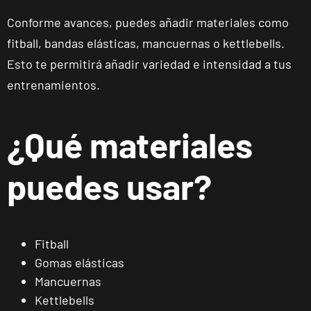
Reus,
Conforme avances, puedes añadir materiales como
Tarragona
fitball, bandas elásticas, mancuernas o kettlebells.
Esto te permitirá añadir variedad e intensidad a tus
Reus Niloga
entrenamientos.
Carrer de
Castellvell, 7,
VISITAR
Reus,
¿Qué materiales
Tarragona
puedes usar?
Tarragona
Forum
Calle Cardenal
VISITAR
Cervantes, 37 ,
Fitball
Tarragona,
Gomas elásticas
Tarragona
Mancuernas
Kettlebells
Alcobendas