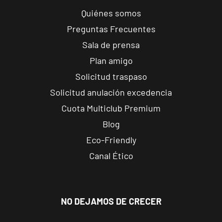
VISITAR
Port, 248,
Quiénes somos
Valencia,
Preguntas Frecuentes
Valencia
Sala de prensa
Plan amigo
Benetússer
Av. Camí Nou,
Solicitud traspaso
VISITAR
99, Benetússer,
Solicitud anulación excedencia
València
Cuota Multiclub Premium
Blog
A Coruña
Matadero
Eco-Friendly
Avenida de
Canal Ético
Pedro Barrié de
VISITAR
la Maza, 3, La
Coruña, La
Coruña
NO DEJAMOS DE CRECER