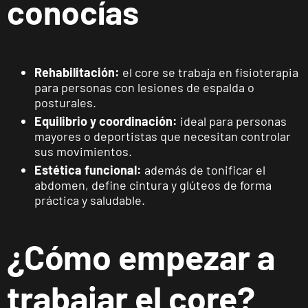
conocías
Carrer Batle
VISITAR
Emili Darder,
53, Palma de
Mallorca,
Mallorca
Rehabilitación:
el core se trabaja en fisioterapia
para personas con lesiones de espalda o
posturales.
Catarroja
Equilibrio y coordinación:
ideal para personas
Universitat
mayores o deportistas que necesitan controlar
Av. Diputació,
VISITAR
sus movimientos.
20, Catarroja,
Estética funcional:
además de tonificar el
València
abdomen, define cintura y glúteos de forma
práctica y saludable.
APERTURA
NOVIEMBRE
Ponferrada
Castillo
¿Cómo empezar a
C. Ortega y
VISITAR
Gasset, 1,
Ponferrada,
trabajar el core?
León