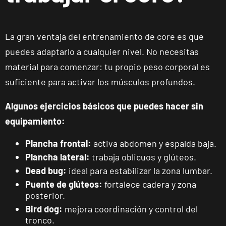
APERTURA PRÓXIMAMENTE
Vecindario
El Doctoral
La gran ventaja del entrenamiento de core es que
Av. de las
puedes adaptarlo a cualquier nivel. No necesitas
VISITAR
Tirajanas, 225,
material para comenzar: tu propio peso corporal es
Vecindario, Las
suficiente para activar los músculos profundos.
Palmas
Algunos ejercicios básicos que puedes hacer sin
Andújar
equipamiento:
Pl. del Camping,
VISITAR
s/n, Andújar,
Plancha frontal:
activa abdomen y espalda baja.
Jaén.
Plancha lateral:
trabaja oblicuos y glúteos.
Dead bug:
ideal para estabilizar la zona lumbar.
Reus
Puente de glúteos:
fortalece cadera y zona
Carrillet
posterior.
Carrer de
Bird dog:
mejora coordinación y control del
Ramon J.
VISITAR
tronco.
Sender, 6,