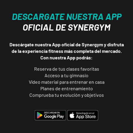
Avenida de
VISITAR
Ruzafa, 18,
DESCARGATE NUESTRA APP
Benidorm,
Alicante
OFICIAL DE SYNERGYM
Elche Aljub
Descárgate nuestra App oficial de Synergym y disfruta
Plaza Crevillent,
de la experiencia fitness más completa del mercado.
VISITAR
8 Elche,
Con nuestra App podrás:
Alicante
Reserva de tus clases favoritas
Acceso a tu gimnasio
Elche
Vídeo material para entrenar en casa
Altabix
Planes de entrenamiento
Carrer Felipe
VISITAR
Comprueba tu evolución y objetivos
Moya, 11, Elche,
Alicante
San Vicente
Universidad