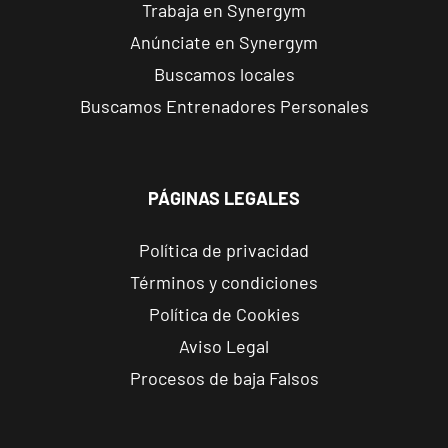
A Coruña
Trabaja en Synergym
Riazor
Anúnciate en Synergym
C. José Luis
VISITAR
Buscamos locales
Pérez Cepeda,
5, La Coruña,
Buscamos Entrenadores Personales
La Coruña
Ourense
PÁGINAS LEGALES
Progreso
Rúa do
VISITAR
Política de privacidad
Progreso, 125,
Ourense,
Términos y condiciones
Ourense
Política de Cookies
Aviso Legal
Ourense
Procesos de baja Falsos
Universidad
Rúa Noriega
VISITAR
Varela, 10,