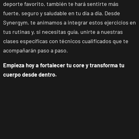
deporte favorito, también te hará sentirte más
Madrid
fuerte, seguro y saludable en tu día a día. Desde
Synergym, te animamos a integrar estos ejercicios en
Torrejón
Soto de
tus rutinas y, si necesitas guía, unirte a nuestras
Henares
clases específicas con técnicos cualificados que te
VISITAR
Av. Joan Miró,
acompañarán paso a paso.
1, Torrejón de
Ardoz, Madrid
Empieza hoy a fortalecer tu core y transforma tu
cuerpo desde dentro.
Alicante
Benalúa
Calle Foglietti,
VISITAR
4, Alicante,
Alicante
Benidorm
Carrascos