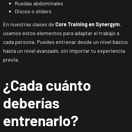
Ruedas abdominales
Gran
Discos o sliders
Manzana
VISITAR
Plaza Mayor,
En nuestras clases de
Core Training en Synergym
,
Alcobendas,
Madrid
usamos estos elementos para adaptar el trabajo a
cada persona. Puedes entrenar desde un nivel básico
Getafe
hasta un nivel avanzado, sin importar tu experiencia
Buenavista
previa.
Av. Lluis
VISITAR
Companys, 7,
Getafe, Madrid
¿Cada cuánto
Fuenlabrada
deberías
Parque
Europa
VISITAR
entrenarlo?
Calle Mirasierra,
13, Fuenlabrada,
Madrid