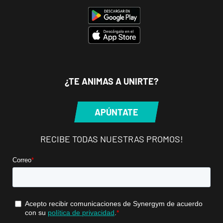
Plana, Castellón
Valencia
Abastos
Avinguda de
VISITAR
Pérez Galdós,
¿TE ANIMAS A UNIRTE?
68, Valencia,
Valencia
APÚNTATE
Valencia
RECIBE TODAS NUESTRAS PROMOS!
Constitución
Avenida de la
VISITAR
Constitución, 91,
Valencia,
Valencia
Valencia