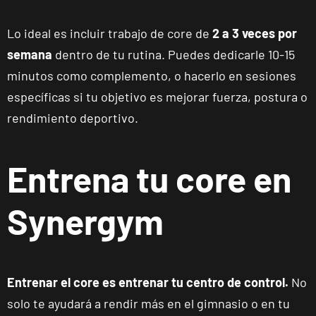
Lo ideal es incluir trabajo de core de
2 a 3 veces por
Madrid
semana
dentro de tu rutina. Puedes dedicarle 10-15
Almagro
C. de Rafael
VISITAR
minutos como complemento, o hacerlo en sesiones
Calvo, 15,
específicas si tu objetivo es mejorar fuerza, postura o
Madrid, Madrid
rendimiento deportivo.
Madrid
Prosperidad
Entrena tu core en
Calle de Sta
VISITAR
Hortensia, 23,
Synergym
Madrid, Madrid
Madrid
Retiro
Entrenar el core es entrenar tu centro de control.
No
Av. de Nazaret,
VISITAR
solo te ayudará a rendir más en el gimnasio o en tu
9, Madrid,