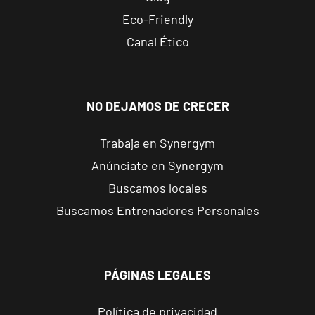
Reus
Eco-Friendly
Carrillet
Carrer de
Canal Ético
Ramon J.
VISITAR
Sender, 6,
Reus,
Tarragona
NO DEJAMOS DE CRECER
Trabaja en Synergym
Reus Niloga
Anúnciate en Synergym
Carrer de
Castellvell, 7,
VISITAR
Buscamos locales
Reus,
Buscamos Entrenadores Personales
Tarragona
Tarragona
Forum
PÁGINAS LEGALES
Calle Cardenal
VISITAR
Cervantes, 37 ,
Política de privacidad