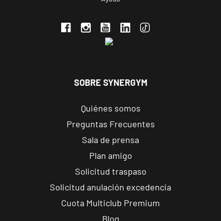
C. Ortega y
VISITAR
Gasset, 1,
Ponferrada,
León
APERTURA PRÓXIMAMENTE
Vecindario
SOBRE SYNERGYM
El Doctoral
Av. de las
VISITAR
Quiénes somos
Tirajanas, 225,
Vecindario, Las
Preguntas Frecuentes
Palmas
Sala de prensa
Plan amigo
Andújar
Solicitud traspaso
Pl. del Camping,
VISITAR
s/n, Andújar,
Solicitud anulación excedencia
Jaén.
Cuota Multiclub Premium
Blog