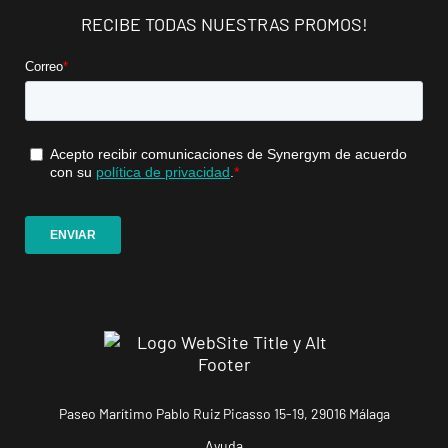
RECIBE TODAS NUESTRAS PROMOS!
Mallorca
Camp
Serralta
Carrer Batle
VISITAR
Emili Darder,
53, Palma de
Mallorca,
Mallorca
Catarroja
Universitat
Av. Diputació,
VISITAR
20, Catarroja,
València
APERTURA
NOVIEMBRE
Paseo Marítimo Pablo Ruiz Picasso 15-19, 29016 Málaga
Ponferrada
Castillo
Ayuda