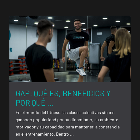
Málaga Los
Tilos
P.º de los Tilos,
VISITAR
53, Málaga,
Málaga
Mallorca
Camp
Serralta
Carrer Batle
VISITAR
Emili Darder,
53, Palma de
GAP: QUÉ ES, BENEFICIOS Y
Mallorca,
POR QUÉ ...
Mallorca
En el mundo del fitness, las clases colectivas siguen
ganando popularidad por su dinamismo, su ambiente
Catarroja
motivador y su capacidad para mantener la constancia
Universitat
en el entrenamiento. Dentro ...
Av. Diputació,
VISITAR