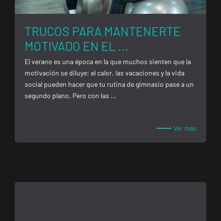
Tarragona
TRUCOS PARA MANTENERTE
Forum
MOTIVADO EN EL ...
Calle Cardenal
VISITAR
Cervantes, 37 ,
El verano es una época en la que muchos sienten que la
Tarragona,
motivación se diluye: el calor, las vacaciones y la vida
Tarragona
social pueden hacer que tu rutina de gimnasio pase a un
segundo plano. Pero con las ...
Alcobendas
Gran
Ver más
Manzana
VISITAR
Plaza Mayor,
Alcobendas,
Madrid
Getafe
Buenavista
Av. Lluis
VISITAR