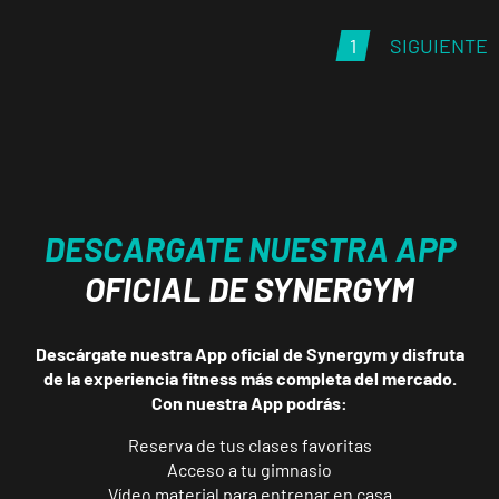
Prosperidad
Calle de Sta
1
SIGUIENTE
VISITAR
Hortensia, 23,
Madrid, Madrid
Madrid
Retiro
Av. de Nazaret,
VISITAR
DESCARGATE NUESTRA APP
9, Madrid,
Madrid
OFICIAL DE SYNERGYM
Torrejón
Descárgate nuestra App oficial de Synergym y disfruta
Soto de
de la experiencia fitness más completa del mercado.
Henares
Con nuestra App podrás:
VISITAR
Av. Joan Miró,
1, Torrejón de
Reserva de tus clases favoritas
Ardoz, Madrid
Acceso a tu gimnasio
Vídeo material para entrenar en casa