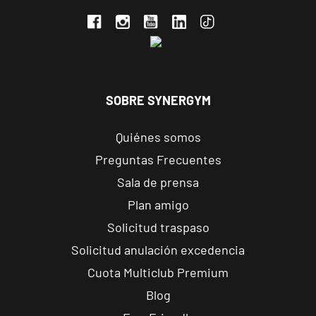
Valencia
Constitución
Avenida de la
VISITAR
Constitución, 91,
Valencia,
SOBRE SYNERGYM
Valencia
Quiénes somos
Valencia
Preguntas Frecuentes
Gran Vía
Sala de prensa
Carrer de
Plan amigo
l'Almirall
VISITAR
Cadarso, 27,
Solicitud traspaso
Valencia,
Solicitud anulación excedencia
Valencia
Cuota Multiclub Premium
Blog
Valencia
Peset