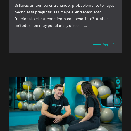
Andújar
Si llevas un tiempo entrenando, probablemente te hayas
Pl. del Camping,
VISITAR
hecho esta pregunta: ¿es mejor el entrenamiento
s/n, Andújar,
funcional o el entrenamiento con peso libre?. Ambos
Jaén.
métodos son muy populares y ofrecen ...
Reus
Ver más
Carrillet
Carrer de
Ramon J.
VISITAR
Sender, 6,
Reus,
Tarragona
Reus Niloga
Carrer de
Castellvell, 7,
VISITAR
Reus,
Tarragona