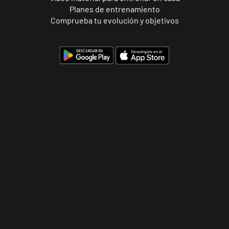
Planes de entrenamiento
Alicante
Comprueba tu evolución y objetivos
Benalúa
Calle Foglietti,
VISITAR
4, Alicante,
Alicante
Benidorm
Carrascos
Avenida de
VISITAR
Ruzafa, 18,
Benidorm,
Alicante
Elche Aljub
Plaza Crevillent,
VISITAR
8 Elche,
Alicante