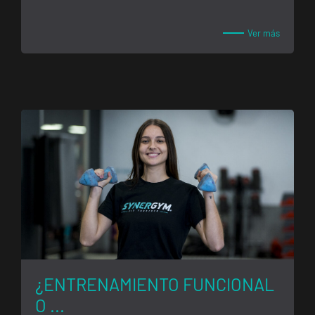
20, Catarroja,
València
Ver más
APERTURA
NOVIEMBRE
Ponferrada
Castillo
C. Ortega y
VISITAR
Gasset, 1,
Ponferrada,
León
APERTURA PRÓXIMAMENTE
Vecindario
El Doctoral
Av. de las
VISITAR
Tirajanas, 225,
Vecindario, Las
Palmas
¿ENTRENAMIENTO FUNCIONAL
O ...