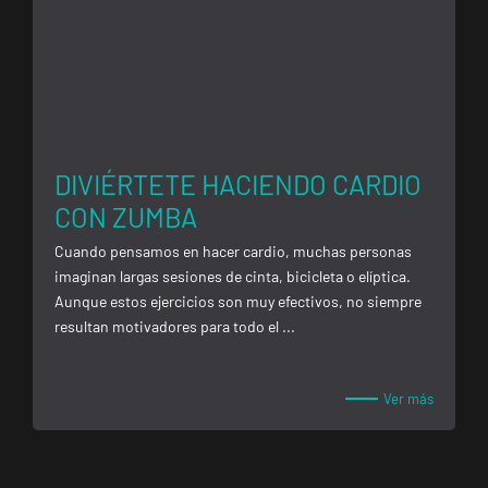
Companys, 7,
Getafe, Madrid
Fuenlabrada
Parque
Europa
DIVIÉRTETE HACIENDO CARDIO
VISITAR
Calle Mirasierra,
CON ZUMBA
13, Fuenlabrada,
Madrid
Cuando pensamos en hacer cardio, muchas personas
imaginan largas sesiones de cinta, bicicleta o elíptica.
Aunque estos ejercicios son muy efectivos, no siempre
Madrid
resultan motivadores para todo el ...
Almagro
C. de Rafael
VISITAR
Calvo, 15,
Ver más
Madrid, Madrid
Madrid