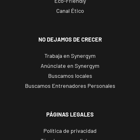
Eco-Friendly
Carrer de
Canal Ético
Jerónima
VISITAR
Galés, 47,
Valencia,
Valencia
NO DEJAMOS DE CRECER
Valencia
Trabaja en Synergym
Puerto
Anúnciate en Synergym
Avinguda del
VISITAR
Buscamos locales
Port, 248,
Valencia,
Buscamos Entrenadores Personales
Valencia
Benetússer
PÁGINAS LEGALES
Av. Camí Nou,
VISITAR
99, Benetússer,
Política de privacidad
València