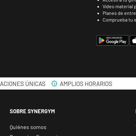
Vídeo material 
Planes de entr
Comprueba tu e
ENCUENTRA
TU CLUB
ACIONES ÚNICAS
AMPLIOS HORARIOS
Málaga Los Tilos
SOBRE SYNERGYM
VISITAR
P.º de los Tilos, 53, Málaga, Málaga
Quiénes somos