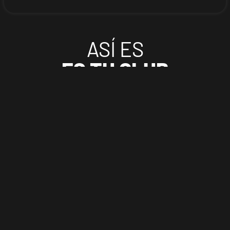
ASÍ ES
ES TU CLUB
VER CUOTAS
¡APÚNTATE!
VALLADOLID PASEO ZORRILLA