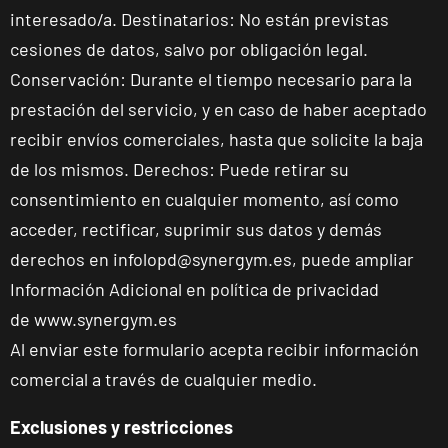
Tilos
interesado/a. Destinatarios: No están previstas
P.º de los Tilos,
VISITAR
cesiones de datos, salvo por obligación legal.
53, Málaga,
Conservación: Durante el tiempo necesario para la
Málaga
prestación del servicio, y en caso de haber aceptado
recibir envíos comerciales, hasta que solicite la baja
Mallorca
Camp
de los mismos. Derechos: Puede retirar su
Serralta
consentimiento en cualquier momento, así como
Carrer Batle
VISITAR
acceder, rectificar, suprimir sus datos y demás
Emili Darder,
derechos en infolopd@synergym.es, puede ampliar
53, Palma de
Mallorca,
Información Adicional en política de privacidad
Mallorca
de
www.synergym.es
Al enviar este formulario acepta recibir información
Catarroja
comercial a través de cualquier medio.
Universitat
Av. Diputació,
VISITAR
Exclusiones y restricciones
20, Catarroja,