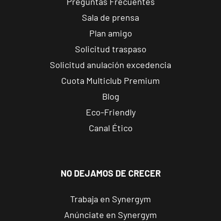
Preguntas Frecuentes
Elche
Sala de prensa
Altabix
Plan amigo
Carrer Felipe
VISITAR
Moya, 11, Elche,
Solicitud traspaso
Alicante
Solicitud anulación excedencia
Cuota Multiclub Premium
San Vicente
Blog
Universidad
Eco-Friendly
C/Méndez
Núñez, 17, Sant
VISITAR
Canal Ético
Vicent del
Raspeig,
Alicante
NO DEJAMOS DE CRECER
Castellón
Trabaja en Synergym
Av Valencia
Av. de Valencia,
Anúnciate en Synergym
VISITAR