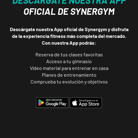
DESCARGATE NUESTRA APP
Tarragona
OFICIAL DE SYNERGYM
Forum
Calle Cardenal
VISITAR
Cervantes, 37 ,
Descárgate nuestra App oficial de Synergym y disfruta
Tarragona,
de la experiencia fitness más completa del mercado.
Tarragona
Con nuestra App podrás:
Reserva de tus clases favoritas
Alcobendas
Acceso a tu gimnasio
Vídeo material para entrenar en casa
Gran
Planes de entrenamiento
Manzana
VISITAR
Comprueba tu evolución y objetivos
Plaza Mayor,
Alcobendas,
Madrid
Getafe
Buenavista
Av. Lluis
VISITAR
Companys, 7,