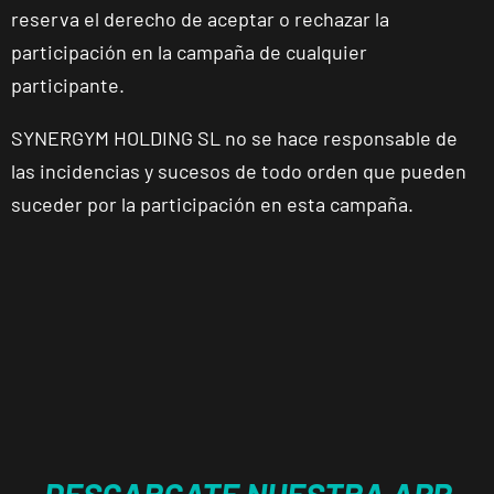
Pl. del Camping,
reserva el derecho de aceptar o rechazar la
VISITAR
s/n, Andújar,
participación en la campaña de cualquier
Jaén.
participante.
Reus
SYNERGYM HOLDING SL no se hace responsable de
Carrillet
las incidencias y sucesos de todo orden que pueden
Carrer de
suceder por la participación en esta campaña.
Ramon J.
VISITAR
Sender, 6,
Reus,
Tarragona
Reus Niloga
Carrer de
Castellvell, 7,
VISITAR
Reus,
Tarragona