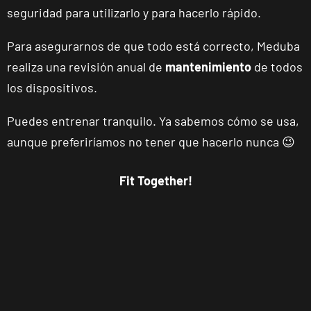
seguridad para utilizarlo y para hacerlo rápido.
Málaga Los
Para asegurarnos de que todo está correcto, Meduba
Tilos
realiza una revisión anual de
mantenimiento
de todos
P.º de los Tilos,
VISITAR
53, Málaga,
los dispositivos.
Málaga
Puedes entrenar tranquilo. Ya sabemos cómo se usa,
aunque preferiríamos no tener que hacerlo nunca 😉
Mallorca
Camp
Serralta
Fit Together!
Carrer Batle
VISITAR
Emili Darder,
53, Palma de
Mallorca,
Mallorca
Catarroja