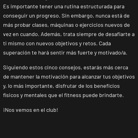
Es importante tener una rutina estructurada para
conseguir un progreso. Sin embargo, nunca está de
más probar clases, máquinas o ejercicios nuevos de
Málaga Los
Tilos
vez en cuando. Además, trata siempre de desafiarte a
P.º de los Tilos,
VISITAR
ti mismo con nuevos objetivos y retos. Cada
53, Málaga,
superación te hará sentir más fuerte y motivado/a.
Málaga
Siguiendo estos cinco consejos, estarás más cerca
Mallorca
de mantener la motivación para alcanzar tus objetivos
Camp
y, lo más importante, disfrutar de los beneficios
Serralta
físicos y mentales que el fitness puede brindarte.
Carrer Batle
VISITAR
Emili Darder,
¡Nos vemos en el club!
53, Palma de
Mallorca,
Mallorca