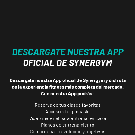
Catarroja
Universitat
Av. Diputació,
VISITAR
20, Catarroja,
València
APERTURA
NOVIEMBRE
DESCARGATE NUESTRA APP
Ponferrada
Castillo
OFICIAL DE SYNERGYM
C. Ortega y
VISITAR
Gasset, 1,
Ponferrada,
Descárgate nuestra App oficial de Synergym y disfruta
León
de la experiencia fitness más completa del mercado.
Con nuestra App podrás:
APERTURA PRÓXIMAMENTE
Vecindario
Reserva de tus clases favoritas
El Doctoral
Acceso a tu gimnasio
Vídeo material para entrenar en casa
Av. de las
VISITAR
Planes de entrenamiento
Tirajanas, 225,
Comprueba tu evolución y objetivos
Vecindario, Las