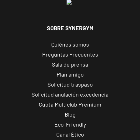
Madrid, Madrid
Madrid
Prosperidad
SOBRE SYNERGYM
Calle de Sta
VISITAR
Hortensia, 23,
Quiénes somos
Madrid, Madrid
Preguntas Frecuentes
Sala de prensa
Madrid
Plan amigo
Retiro
Av. de Nazaret,
Solicitud traspaso
VISITAR
9, Madrid,
Solicitud anulación excedencia
Madrid
Cuota Multiclub Premium
Blog
Torrejón
Eco-Friendly
Soto de
Henares
Canal Ético
VISITAR
Av. Joan Miró,