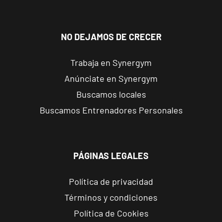
1, Torrejón de
Ardoz, Madrid
NO DEJAMOS DE CRECER
Alicante
Trabaja en Synergym
Benalúa
Calle Foglietti,
VISITAR
Anúnciate en Synergym
4, Alicante,
Buscamos locales
Alicante
Buscamos Entrenadores Personales
Benidorm
Carrascos
Avenida de
PÁGINAS LEGALES
VISITAR
Ruzafa, 18,
Benidorm,
Política de privacidad
Alicante
Términos y condiciones
Política de Cookies
Elche Aljub