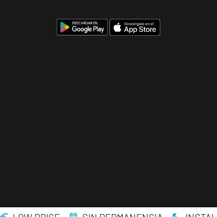
Palmas
Andújar
Pl. del Camping,
VISITAR
s/n, Andújar,
Jaén.
Reus
Carrillet
Carrer de
Ramon J.
VISITAR
Sender, 6,
Reus,
Tarragona
Reus Niloga
Carrer de