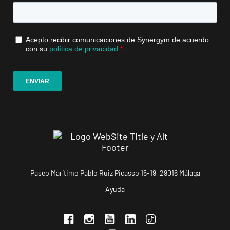
Getafe
Buenavista
Av. Lluis
VISITAR
Companys, 7,
Getafe, Madrid
Fuenlabrada
Parque
Europa
VISITAR
Calle Mirasierra,
13, Fuenlabrada,
Madrid
Paseo Marítimo Pablo Ruiz Picasso 15-19, 29016 Málaga
Madrid
Ayuda
Almagro
C. de Rafael
VISITAR
Calvo, 15,