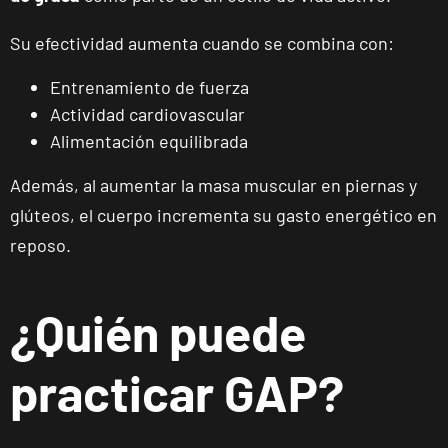
Su efectividad aumenta cuando se combina con:
Reus
Carrillet
Entrenamiento de fuerza
Carrer de
Actividad cardiovascular
Ramon J.
VISITAR
Alimentación equilibrada
Sender, 6,
Reus,
Además, al aumentar la masa muscular en piernas y
Tarragona
glúteos, el cuerpo incrementa su gasto energético en
reposo.
Reus Niloga
Carrer de
Castellvell, 7,
VISITAR
¿Quién puede
Reus,
Tarragona
practicar GAP?
Tarragona
Forum