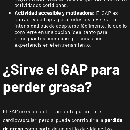
Ponferrada
actividades cotidianas.
Castillo
Actividad accesible y motivadora:
El GAP es
C. Ortega y
una actividad apta para todos los niveles. La
VISITAR
Gasset, 1,
intensidad puede adaptarse fácilmente, lo que lo
Ponferrada,
convierte en una opción ideal tanto para
León
principiantes como para personas con
experiencia en el entrenamiento.
APERTURA PRÓXIMAMENTE
Vecindario
El Doctoral
¿Sirve el GAP para
Av. de las
VISITAR
Tirajanas, 225,
perder grasa?
Vecindario, Las
Palmas
Andújar
El GAP no es un entrenamiento puramente
Pl. del Camping,
VISITAR
s/n, Andújar,
cardiovascular, pero sí puede contribuir a la
pérdida
Jaén.
de grasa
como parte de un estilo de vida activo.