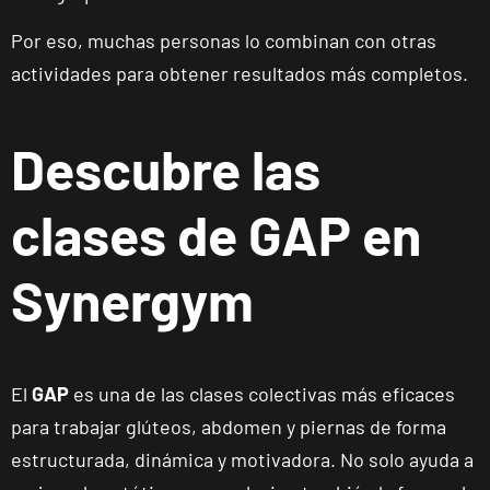
Por eso, muchas personas lo combinan con otras
Madrid
actividades para obtener resultados más completos.
Retiro
Av. de Nazaret,
VISITAR
9, Madrid,
Descubre las
Madrid
clases de GAP en
Torrejón
Soto de
Synergym
Henares
VISITAR
Av. Joan Miró,
1, Torrejón de
Ardoz, Madrid
El
GAP
es una de las clases colectivas más eficaces
para trabajar glúteos, abdomen y piernas de forma
Alicante
Benalúa
estructurada, dinámica y motivadora. No solo ayuda a
Calle Foglietti,
VISITAR