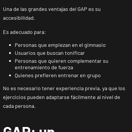
Calle Cardenal
VISITAR
Cervantes, 37 ,
Una de las grandes ventajas del GAP es su
Tarragona,
accesibilidad.
Tarragona
Es adecuado para:
Alcobendas
Personas que empiezan en el gimnasio
Gran
Manzana
Usuarios que buscan tonificar
VISITAR
Plaza Mayor,
Personas que quieren complementar su
Alcobendas,
entrenamiento de fuerza
Madrid
Quienes prefieren entrenar en grupo
No es necesario tener experiencia previa, ya que los
Getafe
ejercicios pueden adaptarse fácilmente al nivel de
Buenavista
cada persona.
Av. Lluis
VISITAR
Companys, 7,
Getafe, Madrid
GAP: un