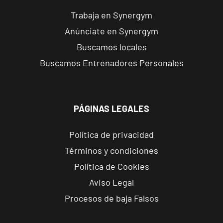
Trabaja en Synergym
Ourense
Anúnciate en Synergym
Universidad
Buscamos locales
Rúa Noriega
VISITAR
Buscamos Entrenadores Personales
Varela, 10,
Ourense,
Ourense
PÁGINAS LEGALES
Lugo
Muralla
Política de privacidad
Ronda da
VISITAR
Términos y condiciones
Muralla, 66,
Lugo, Lugo
Política de Cookies
Aviso Legal
Vigo Pizarro
Procesos de baja Falsos
Rúa de Pizarro,
VISITAR
18 Vigo,