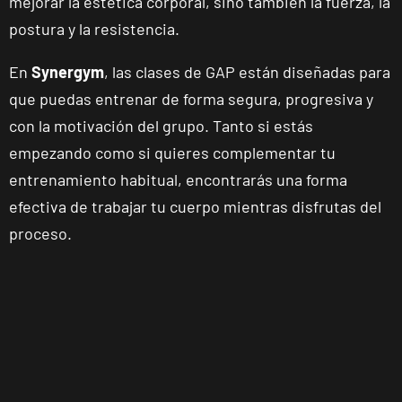
mejorar la estética corporal, sino también la fuerza, la
4, Alicante,
postura y la resistencia.
Alicante
En
Synergym
, las clases de GAP están diseñadas para
Benidorm
que puedas entrenar de forma segura, progresiva y
Carrascos
con la motivación del grupo. Tanto si estás
Avenida de
VISITAR
Ruzafa, 18,
empezando como si quieres complementar tu
Benidorm,
entrenamiento habitual, encontrarás una forma
Alicante
efectiva de trabajar tu cuerpo mientras disfrutas del
proceso.
Elche Aljub
Plaza Crevillent,
VISITAR
8 Elche,
Alicante
Elche
Altabix