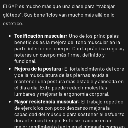
Málaga
El GAP es mucho más que una clase para “trabajar
glúteos”. Sus beneficios van mucho más allá de lo
Mallorca
estético.
Camp
Serralta
Tonificación muscular:
Uno de los principales
beneficios es la mejora del tono muscular en la
Carrer Batle
VISITAR
parte inferior del cuerpo. Con la práctica regular,
Emili Darder,
notarás un cuerpo más firme, definido y
53, Palma de
funcional.
Mallorca,
Mallorca
Mejora de la postura:
El fortalecimiento del core
y de la musculatura de las piernas ayuda a
mantener una postura más estable y alineada en
Catarroja
el día a día. Esto puede reducir molestias
Universitat
lumbares y mejorar la ergonomía corporal.
Av. Diputació,
VISITAR
Mayor resistencia muscular:
El trabajo repetido
20, Catarroja,
de ejercicios con poco descanso mejora la
València
capacidad del músculo para sostener el esfuerzo
durante más tiempo. Esto se traduce en un
APERTURA
NOVIEMBRE
mejor rendimiento tanto en el gimnasio como en