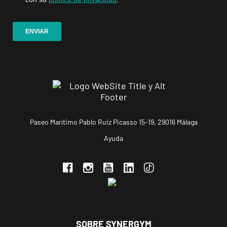
Valencia,
Valencia
Valencia
Puerto
Avinguda del
VISITAR
Port, 248,
Valencia,
Valencia
Paseo Marítimo Pablo Ruiz Picasso 15-19, 29016 Málaga
Benetússer
Ayuda
Av. Camí Nou,
VISITAR
99, Benetússer,
València
A Coruña
Matadero
SOBRE SYNERGYM
Avenida de