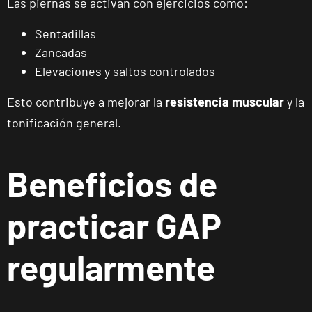
Las piernas se activan con ejercicios como:
Sentadillas
Zancadas
Elevaciones y saltos controlados
Esto contribuye a mejorar la
resistencia muscular
y la
tonificación general.
ENCUENTRA
TU
CLUB
Beneficios de
practicar GAP
regularmente
Málaga Los
Tilos
P.º de los Tilos,
VISITAR
53, Málaga,