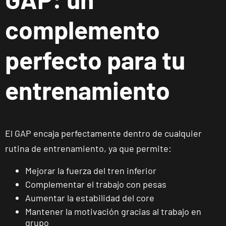
Fuenlabrada
complemento
Parque
Europa
VISITAR
Calle Mirasierra,
perfecto para tu
13, Fuenlabrada,
Madrid
entrenamiento
Madrid
Almagro
C. de Rafael
VISITAR
El GAP encaja perfectamente dentro de cualquier
Calvo, 15,
Madrid, Madrid
rutina de entrenamiento, ya que permite:
Mejorar la fuerza del tren inferior
Madrid
Complementar el trabajo con pesas
Prosperidad
Aumentar la estabilidad del core
Calle de Sta
VISITAR
Mantener la motivación gracias al trabajo en
Hortensia, 23,
grupo
Madrid, Madrid