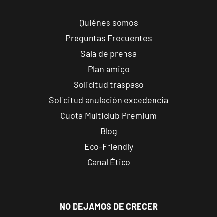
Pedro Barrié de
VISITAR
la Maza, 3, La
Quiénes somos
Coruña, La
Preguntas Frecuentes
Coruña
Sala de prensa
Plan amigo
A Coruña
Riazor
Solicitud traspaso
C. José Luis
Solicitud anulación excedencia
VISITAR
Pérez Cepeda,
Cuota Multiclub Premium
5, La Coruña,
La Coruña
Blog
Eco-Friendly
Ourense
Canal Ético
Progreso
Rúa do
VISITAR
Progreso, 125,
Ourense,
NO DEJAMOS DE CRECER
Ourense