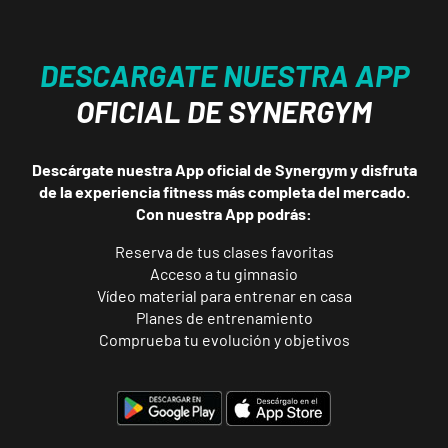
Carrer Felipe
VISITAR
Moya, 11, Elche,
Alicante
DESCARGATE NUESTRA APP
OFICIAL DE SYNERGYM
San Vicente
Universidad
C/Méndez
Descárgate nuestra App oficial de Synergym y disfruta
Núñez, 17, Sant
VISITAR
de la experiencia fitness más completa del mercado.
Vicent del
Con nuestra App podrás:
Raspeig,
Reserva de tus clases favoritas
Alicante
Acceso a tu gimnasio
Vídeo material para entrenar en casa
Castellón
Planes de entrenamiento
Av Valencia
Comprueba tu evolución y objetivos
Av. de Valencia,
VISITAR
108, Castellón
de la Plana,
Castellón