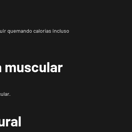
uir quemando calorías incluso
a muscular
ular.
ural