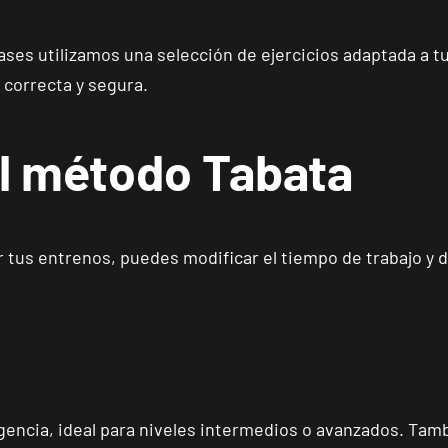
Catarroja Universitat
VISITAR
Av. Diputació, 20, Catarroja, València
ses utilizamos una selección de ejercicios adaptada a tu
APERTURA
NOVIEMBRE
 correcta y segura.
Ponferrada Castillo
VISITAR
C. Ortega y Gasset, 1, Ponferrada, León
el método Tabata
APERTURA PRÓXIMAMENTE
Vecindario El Doctoral
VISITAR
Av. de las Tirajanas, 225, Vecindario, Las Palmas
r tus entrenos, puedes modificar el tiempo de trabajo y
Andújar
VISITAR
Pl. del Camping, s/n, Andújar, Jaén.
Reus Carrillet
VISITAR
Carrer de Ramon J. Sender, 6, Reus, Tarragona
exigencia, ideal para niveles intermedios o avanzados. Ta