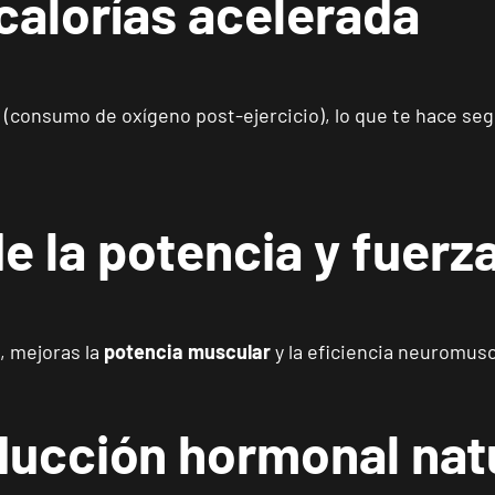
calorías acelerada
Madrid Almagro
VISITAR
C. de Rafael Calvo, 15, Madrid, Madrid
 (consumo de oxígeno post-ejercicio), lo que te hace seg
Madrid Prosperidad
VISITAR
Calle de Sta Hortensia, 23, Madrid, Madrid
e la potencia y fuerz
Madrid Retiro
VISITAR
Av. de Nazaret, 9, Madrid, Madrid
, mejoras la
potencia muscular
y la eficiencia neuromusc
Torrejón Soto de Henares
VISITAR
Av. Joan Miró, 1, Torrejón de Ardoz, Madrid
ducción hormonal nat
Alicante Benalúa