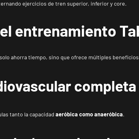
rnando ejercicios de tren superior, inferior y core.
Reus Niloga
VISITAR
Carrer de Castellvell, 7, Reus, Tarragona
del entrenamiento Ta
Tarragona Forum
VISITAR
Calle Cardenal Cervantes, 37 , Tarragona, Tarragona
olo ahorra tiempo, sino que ofrece múltiples beneficios 
Alcobendas Gran Manzana
VISITAR
Plaza Mayor, Alcobendas, Madrid
rdiovascular completa
Getafe Buenavista
VISITAR
Av. Lluis Companys, 7, Getafe, Madrid
mulas tanto la capacidad
aeróbica como anaeróbica
.
Fuenlabrada Parque Europa
VISITAR
Calle Mirasierra, 13, Fuenlabrada, Madrid