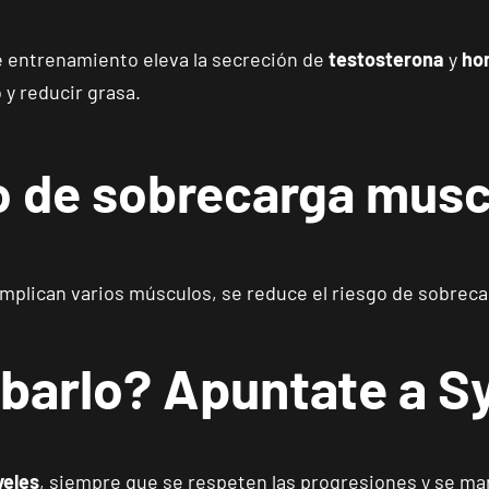
VISITAR
Calle Foglietti, 4, Alicante, Alicante
 entrenamiento eleva la secreción de
testosterona
y
ho
y reducir grasa.
Benidorm Carrascos
VISITAR
Avenida de Ruzafa, 18, Benidorm, Alicante
go de sobrecarga musc
Elche Aljub
VISITAR
Plaza Crevillent, 8 Elche, Alicante
 implican varios músculos, se reduce el riesgo de sobreca
Elche Altabix
VISITAR
Carrer Felipe Moya, 11, Elche, Alicante
obarlo? Apuntate a 
San Vicente Universidad
VISITAR
C/Méndez Núñez, 17, Sant Vicent del Raspeig, Alicante
veles
, siempre que se respeten las progresiones y se ma