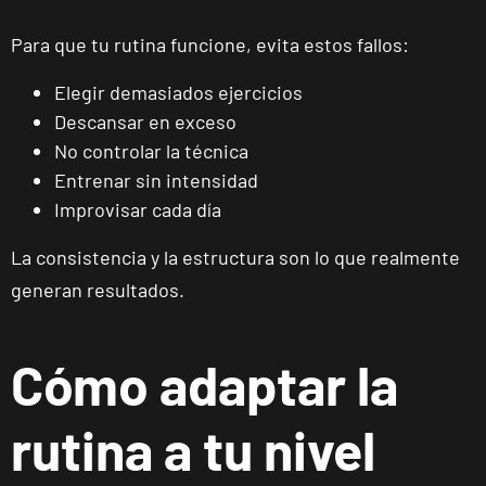
Calvo, 15,
Madrid, Madrid
Para que tu rutina funcione, evita estos fallos:
Elegir demasiados ejercicios
Madrid
Descansar en exceso
Prosperidad
Calle de Sta
No controlar la técnica
VISITAR
Hortensia, 23,
Entrenar sin intensidad
Madrid, Madrid
Improvisar cada día
La consistencia y la estructura son lo que realmente
Madrid
generan resultados.
Retiro
Av. de Nazaret,
VISITAR
9, Madrid,
Cómo adaptar la
Madrid
rutina a tu nivel
Torrejón
Soto de
Henares