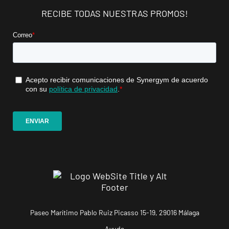
Benetússer
RECIBE TODAS NUESTRAS PROMOS!
Av. Camí Nou,
VISITAR
99, Benetússer,
València
A Coruña
Matadero
Avenida de
Pedro Barrié de
VISITAR
la Maza, 3, La
Coruña, La
Coruña
A Coruña
Riazor
C. José Luis
VISITAR
Pérez Cepeda,
Paseo Marítimo Pablo Ruiz Picasso 15-19, 29016 Málaga
5, La Coruña,
Ayuda