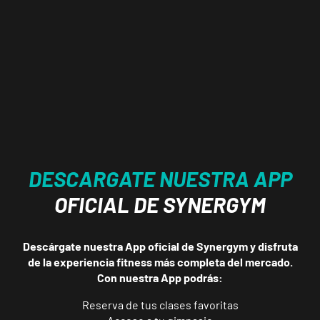
Castellón
Av Valencia
Av. de Valencia,
VISITAR
108, Castellón
de la Plana,
Castellón
Castellón
DESCARGATE NUESTRA APP
Parc
Ribalta
OFICIAL DE SYNERGYM
VISITAR
P.º Ribalta, 18,
Castellón de la
Descárgate nuestra App oficial de Synergym y disfruta
Plana, Castellón
de la experiencia fitness más completa del mercado.
Con nuestra App podrás:
Valencia
Reserva de tus clases favoritas
Abastos