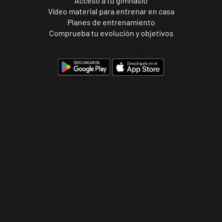
Acceso a tu gimnasio
Avinguda de
Vídeo material para entrenar en casa
VISITAR
Pérez Galdós,
Planes de entrenamiento
68, Valencia,
Comprueba tu evolución y objetivos
Valencia
Valencia
Constitución
Avenida de la
VISITAR
Constitución, 91,
Valencia,
Valencia
Valencia
Gran Vía
Carrer de
l'Almirall
VISITAR
Cadarso, 27,
Valencia,