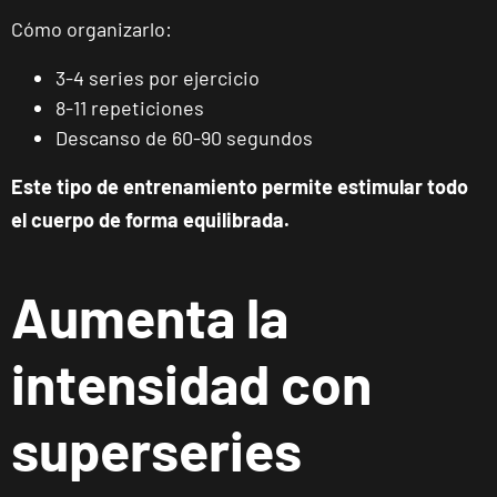
Cómo organizarlo:
3-4 series por ejercicio
8-11 repeticiones
Málaga Los
Descanso de 60-90 segundos
Tilos
P.º de los Tilos,
VISITAR
Este tipo de entrenamiento permite estimular todo
53, Málaga,
el cuerpo de forma equilibrada.
Málaga
Mallorca
Aumenta la
Camp
Serralta
intensidad con
Carrer Batle
VISITAR
Emili Darder,
53, Palma de
superseries
Mallorca,
Mallorca