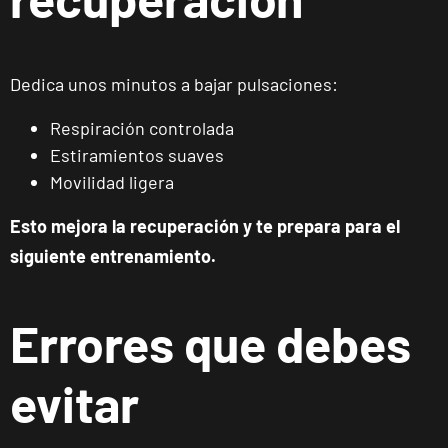
Getafe
Buenavista
Dedica unos minutos a bajar pulsaciones:
Av. Lluis
VISITAR
Companys, 7,
Respiración controlada
Getafe, Madrid
Estiramientos suaves
Movilidad ligera
Fuenlabrada
Esto mejora la recuperación y te prepara para el
Parque
Europa
siguiente entrenamiento.
VISITAR
Calle Mirasierra,
13, Fuenlabrada,
Madrid
Errores que debes
Madrid
evitar
Almagro
C. de Rafael
VISITAR