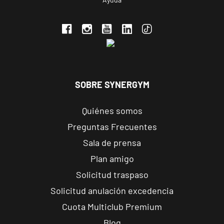
La Coruña
Ourense
Progreso
Rúa do
VISITAR
Progreso, 125,
Ourense,
SOBRE SYNERGYM
Ourense
Quiénes somos
Ourense
Preguntas Frecuentes
Universidad
Sala de prensa
Rúa Noriega
VISITAR
Varela, 10,
Plan amigo
Ourense,
Solicitud traspaso
Ourense
Solicitud anulación excedencia
Cuota Multiclub Premium
Lugo
Muralla
Blog