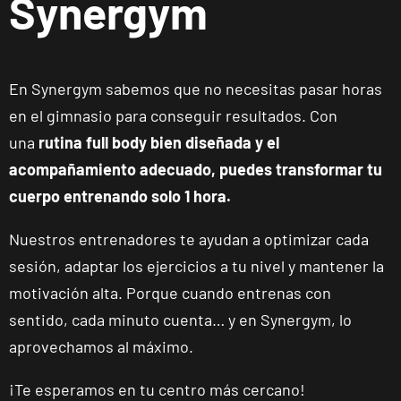
Synergym
Elche Aljub
Plaza Crevillent,
VISITAR
8 Elche,
Alicante
En
Synergym
sabemos que no necesitas pasar horas
en el gimnasio para conseguir resultados. Con
Elche
una
rutina full body bien diseñada y el
Altabix
acompañamiento adecuado, puedes transformar tu
Carrer Felipe
VISITAR
Moya, 11, Elche,
cuerpo entrenando solo 1 hora.
Alicante
Nuestros entrenadores te ayudan a optimizar cada
sesión, adaptar los ejercicios a tu nivel y mantener la
San Vicente
Universidad
motivación alta. Porque cuando entrenas con
C/Méndez
sentido, cada minuto cuenta… y en Synergym, lo
Núñez, 17, Sant
VISITAR
aprovechamos al máximo.
Vicent del
Raspeig,
¡Te esperamos en tu centro más cercano!
Alicante