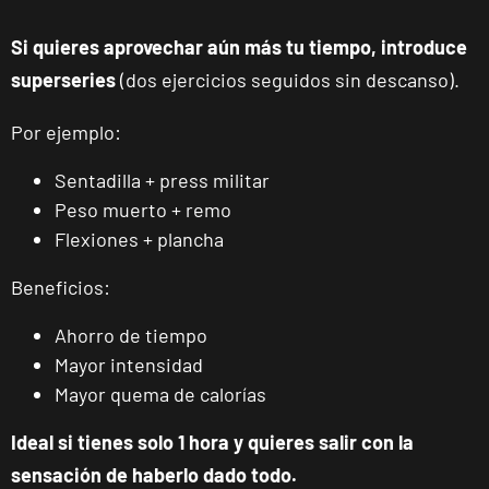
Catarroja
Si quieres aprovechar aún más tu tiempo, introduce
Universitat
superseries
(dos ejercicios seguidos sin descanso).
Av. Diputació,
VISITAR
20, Catarroja,
Por ejemplo:
València
Sentadilla + press militar
APERTURA
NOVIEMBRE
Peso muerto + remo
Ponferrada
Castillo
Flexiones + plancha
C. Ortega y
VISITAR
Beneficios:
Gasset, 1,
Ponferrada,
Ahorro de tiempo
León
Mayor intensidad
APERTURA PRÓXIMAMENTE
Mayor quema de calorías
Vecindario
El Doctoral
Ideal si tienes solo 1 hora y quieres salir con la
Av. de las
VISITAR
sensación de haberlo dado todo.
Tirajanas, 225,