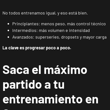
VISITAR
Av. Joan Miró,
1, Torrejón de
No todos entrenamos igual, y eso está bien.
Ardoz, Madrid
Principiantes: menos peso, más control técnico
Intermedios: más volumen e intensidad
Alicante
Avanzados: superseries, dropsets y mayor carga
Benalúa
Calle Foglietti,
VISITAR
La clave es progresar poco a poco.
4, Alicante,
Alicante
Saca el máximo
Benidorm
Carrascos
partido a tu
Avenida de
VISITAR
Ruzafa, 18,
Benidorm,
entrenamiento en
Alicante