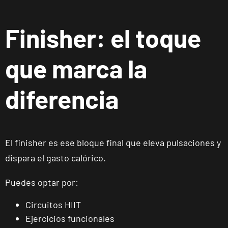
Vecindario, Las
Palmas
Finisher: el toque
Andújar
que marca la
Pl. del Camping,
VISITAR
s/n, Andújar,
Jaén.
diferencia
Reus
Carrillet
El finisher es ese bloque final que eleva pulsaciones y
Carrer de
Ramon J.
VISITAR
dispara el gasto calórico.
Sender, 6,
Reus,
Puedes optar por:
Tarragona
Circuitos HIIT
Ejercicios funcionales
Reus Niloga