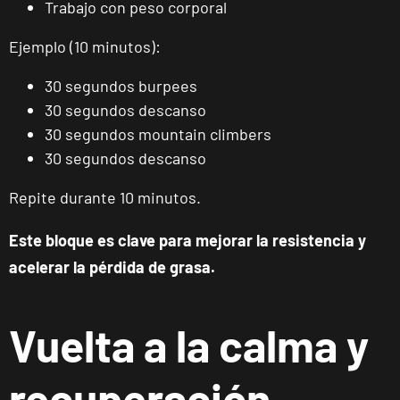
Trabajo con peso corporal
Carrer de
Castellvell, 7,
VISITAR
Ejemplo (10 minutos):
Reus,
Tarragona
30 segundos burpees
30 segundos descanso
Tarragona
30 segundos mountain climbers
Forum
30 segundos descanso
Calle Cardenal
VISITAR
Cervantes, 37 ,
Repite durante 10 minutos.
Tarragona,
Tarragona
Este bloque es clave para mejorar la resistencia y
acelerar la pérdida de grasa.
Alcobendas
Gran
Manzana
Vuelta a la calma y
VISITAR
Plaza Mayor,
Alcobendas,
recuperación
Madrid