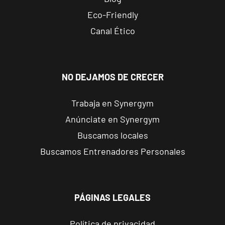
Ronda da
VISITAR
Eco-Friendly
Muralla, 66,
Canal Ético
Lugo, Lugo
Vigo Pizarro
NO DEJAMOS DE CRECER
Rúa de Pizarro,
VISITAR
18 Vigo,
Pontevedra
Trabaja en Synergym
Anúnciate en Synergym
Vigo
Buscamos locales
Torrecedeira
Buscamos Entrenadores Personales
Rúa Elio Antonio
VISITAR
de Nebrija, 9,
Vigo, Pontevedra
PÁGINAS LEGALES
Logroño
Conservatorio
Política de privacidad