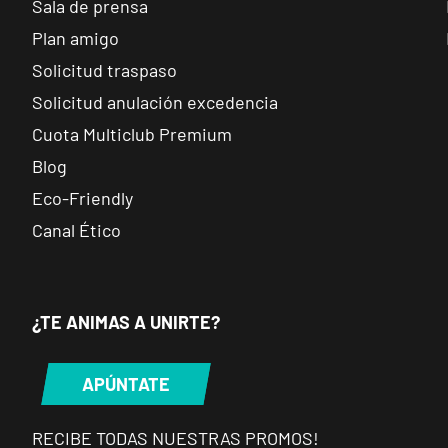
Sala de prensa
Tarragona Forum
Plan amigo
VISITAR
Calle Cardenal Cervantes, 37 , Tarragona, Tarragona
Solicitud traspaso
Solicitud anulación excedencia
Alcobendas Gran Manzana
Cuota Multiclub Premium
VISITAR
Plaza Mayor, Alcobendas, Madrid
Blog
Eco-Friendly
Getafe Buenavista
Canal Ético
VISITAR
Av. Lluis Companys, 7, Getafe, Madrid
Fuenlabrada Parque Europa
¿TE ANIMAS A UNIRTE?
VISITAR
Calle Mirasierra, 13, Fuenlabrada, Madrid
APÚNTATE
Madrid Almagro
VISITAR
RECIBE TODAS NUESTRAS PROMOS!
C. de Rafael Calvo, 15, Madrid, Madrid