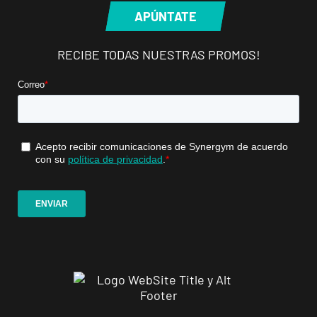
Madrid, Madrid
APÚNTATE
RECIBE TODAS NUESTRAS PROMOS!
Madrid
Retiro
Av. de Nazaret,
VISITAR
9, Madrid,
Madrid
Torrejón
Soto de
Henares
VISITAR
Av. Joan Miró,
1, Torrejón de
Ardoz, Madrid
Alicante
Benalúa