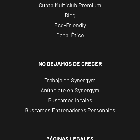
Altabix
Cuota Multiclub Premium
Carrer Felipe
VISITAR
Blog
Moya, 11, Elche,
Alicante
Eco-Friendly
Canal Ético
San Vicente
Universidad
C/Méndez
NO DEJAMOS DE CRECER
Núñez, 17, Sant
VISITAR
Vicent del
Raspeig,
Trabaja en Synergym
Alicante
Anúnciate en Synergym
Buscamos locales
Castellón
Buscamos Entrenadores Personales
Av Valencia
Av. de Valencia,
VISITAR
108, Castellón
de la Plana,
PÁGINAS LEGALES