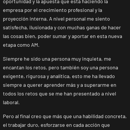
oportunidad y la apuesta que está haciendo la
53, Málaga,
empresa por el crecimiento profesional y la
Málaga
proyección interna. A nivel personal me siento
satisfecha, ilusionada y con muchas ganas de hacer
Mallorca
Camp
las cosas bien, poder sumar y aportar en esta nueva
Serralta
etapa como AM.
Carrer Batle
VISITAR
Emili Darder,
Siempre he sido una persona muy inquieta, me
53, Palma de
encantan los retos, pero también soy una persona
Mallorca,
exigente, rigurosa y analítica, esto me ha llevado
Mallorca
siempre a querer aprender más y a superarme en
todos los retos que se me han presentado a nivel
Catarroja
Universitat
laboral.
Av. Diputació,
VISITAR
20, Catarroja,
Pero al final creo que más que una habilidad concreta,
València
el trabajar duro, esforzarse en cada acción que