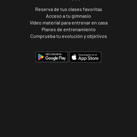
Forum
Calle Cardenal
Reserva de tus clases favoritas
VISITAR
Cervantes, 37 ,
Acceso a tu gimnasio
Tarragona,
Vídeo material para entrenar en casa
Tarragona
Planes de entrenamiento
Comprueba tu evolución y objetivos
Alcobendas
Gran
Manzana
VISITAR
Plaza Mayor,
Alcobendas,
Madrid
Getafe
Buenavista
Av. Lluis
VISITAR
Companys, 7,
Getafe, Madrid