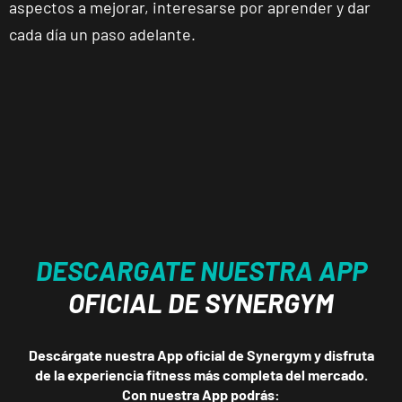
aspectos a mejorar, interesarse por aprender y dar
Jaén.
cada día un paso adelante.
Reus
Carrillet
Carrer de
Ramon J.
VISITAR
Sender, 6,
Reus,
Tarragona
Reus Niloga
DESCARGATE NUESTRA APP
Carrer de
Castellvell, 7,
VISITAR
OFICIAL DE SYNERGYM
Reus,
Tarragona
Descárgate nuestra App oficial de Synergym y disfruta
de la experiencia fitness más completa del mercado.
Tarragona
Con nuestra App podrás: