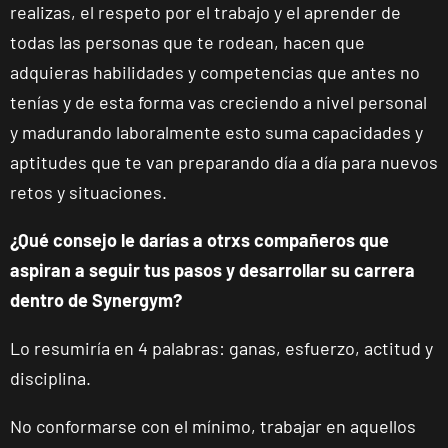
APERTURA
NOVIEMBRE
realizas, el respeto por el trabajo y el aprender de
Ponferrada
todas las personas que te rodean, hacen que
Castillo
adquieras habilidades y competencias que antes no
C. Ortega y
VISITAR
Gasset, 1,
tenías y de esta forma vas creciendo a nivel personal
Ponferrada,
y madurando laboralmente esto suma capacidades y
León
aptitudes que te van preparando día a día para nuevos
APERTURA PRÓXIMAMENTE
retos y situaciones.
Vecindario
El Doctoral
¿Qué consejo le darías a otrxs compañeros que
Av. de las
VISITAR
aspiran a seguir tus pasos y desarrollar su carrera
Tirajanas, 225,
dentro de Synergym?
Vecindario, Las
Palmas
Lo resumiría en 4 palabras: ganas, esfuerzo, actitud y
disciplina.
Andújar
Pl. del Camping,
VISITAR
No conformarse con el mínimo, trabajar en aquellos
s/n, Andújar,