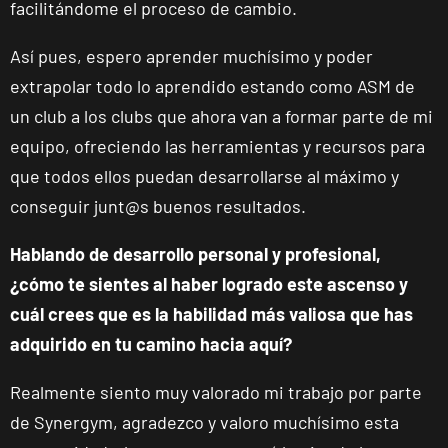
facilitándome el proceso de cambio.
Así pues, espero aprender muchísimo y poder
extrapolar todo lo aprendido estando como ASM de
un club a los clubs que ahora van a formar parte de mi
equipo, ofreciendo las herramientas y recursos para
que todos ellos puedan desarrollarse al máximo y
conseguir junt@s buenos resultados.
ENCUENTRA
TU
CLUB
Hablando de desarrollo personal y profesional,
¿cómo te sientes al haber logrado este ascenso y
cuál crees que es la habilidad más valiosa que has
adquirido en tu camino hacia aquí?
Málaga Los
Realmente siento muy valorado mi trabajo por parte
Tilos
de Synergym, agradezco y valoro muchísimo esta
P.º de los Tilos,
VISITAR