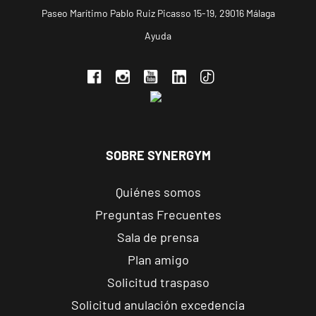
Calle Foglietti,
VISITAR
Paseo Marítimo Pablo Ruiz Picasso 15-19, 29016 Málaga
4, Alicante,
Ayuda
Alicante
Benidorm
Carrascos
Avenida de
VISITAR
Ruzafa, 18,
Benidorm,
SOBRE SYNERGYM
Alicante
Quiénes somos
Elche Aljub
Preguntas Frecuentes
Plaza Crevillent,
Sala de prensa
VISITAR
8 Elche,
Plan amigo
Alicante
Solicitud traspaso
Elche
Solicitud anulación excedencia