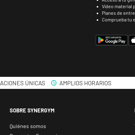
Vídeo material 
Planes de entr
Comprueba tu e
ENCUENTRA
TU CLUB
ACIONES ÚNICAS
AMPLIOS HORARIOS
Málaga Los Tilos
SOBRE SYNERGYM
VISITAR
P.º de los Tilos, 53, Málaga, Málaga
Quiénes somos