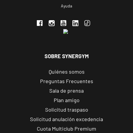
Ayuda
C. Ortega y
VISITAR
Gasset, 1,
Ponferrada,
León
APERTURA PRÓXIMAMENTE
Vecindario
El Doctoral
SOBRE SYNERGYM
Av. de las
VISITAR
Tirajanas, 225,
Quiénes somos
Vecindario, Las
Palmas
Preguntas Frecuentes
Sala de prensa
Andújar
Plan amigo
Pl. del Camping,
Solicitud traspaso
VISITAR
s/n, Andújar,
Solicitud anulación excedencia
Jaén.
Cuota Multiclub Premium