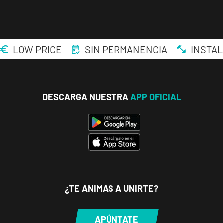
LOW PRICE
SIN PERMANENCIA
INSTAL
ENCUENTRA
TU
CLUB
DESCARGA NUESTRA
APP OFICIAL
Málaga Los
Tilos
¿TE ANIMAS A UNIRTE?
P.º de los Tilos,
VISITAR
53, Málaga,
Málaga
APÚNTATE