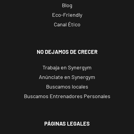
Reus
Blog
Carrillet
Eco-Friendly
Carrer de
Canal Ético
Ramon J.
VISITAR
Sender, 6,
Reus,
Tarragona
NO DEJAMOS DE CRECER
Reus Niloga
Trabaja en Synergym
Carrer de
Anúnciate en Synergym
Castellvell, 7,
VISITAR
Reus,
Buscamos locales
Tarragona
Buscamos Entrenadores Personales
Tarragona
Forum
PÁGINAS LEGALES
Calle Cardenal
VISITAR
Cervantes, 37 ,