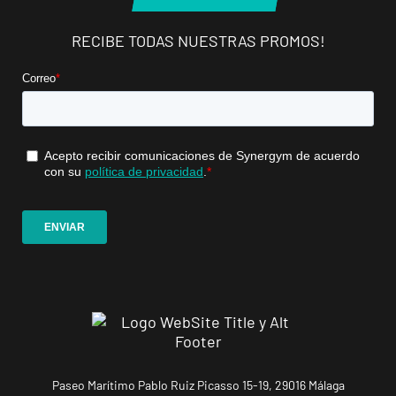
Mallorca
RECIBE TODAS NUESTRAS PROMOS!
Camp
Serralta
Carrer Batle
VISITAR
Emili Darder,
53, Palma de
Mallorca,
Mallorca
Catarroja
Universitat
Av. Diputació,
VISITAR
20, Catarroja,
València
APERTURA
NOVIEMBRE
Ponferrada
Paseo Marítimo Pablo Ruiz Picasso 15-19, 29016 Málaga
Castillo