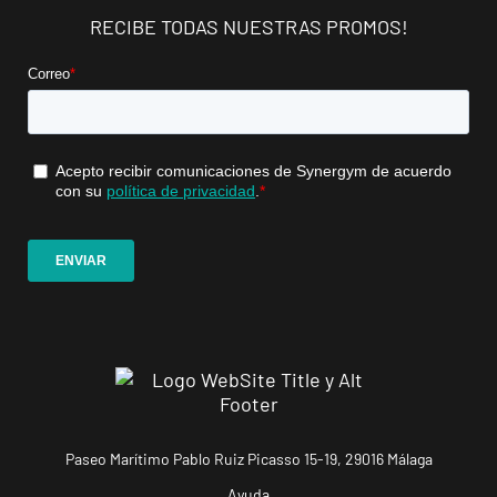
RECIBE TODAS NUESTRAS PROMOS!
Mallorca
Camp
Serralta
Carrer Batle
VISITAR
Emili Darder,
53, Palma de
Mallorca,
Mallorca
Catarroja
Universitat
Av. Diputació,
VISITAR
20, Catarroja,
València
APERTURA
NOVIEMBRE
Paseo Marítimo Pablo Ruiz Picasso 15-19, 29016 Málaga
Ponferrada
Castillo
Ayuda