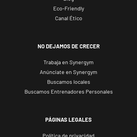
Reus
Eco-Friendly
Carrillet
Carrer de
Canal Ético
Ramon J.
VISITAR
Sender, 6,
Reus,
Tarragona
NO DEJAMOS DE CRECER
Trabaja en Synergym
Reus Niloga
Anúnciate en Synergym
Carrer de
Castellvell, 7,
VISITAR
Buscamos locales
Reus,
Buscamos Entrenadores Personales
Tarragona
Tarragona
Forum
PÁGINAS LEGALES
Calle Cardenal
VISITAR
Cervantes, 37 ,
Política de privacidad