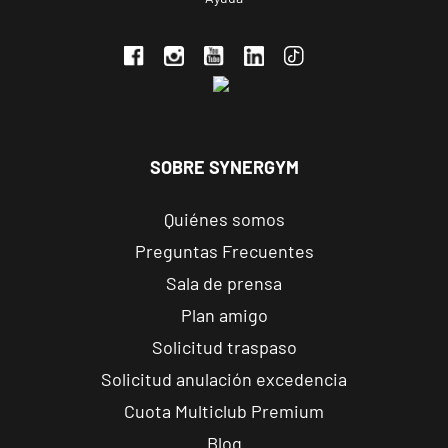
C. Ortega y
VISITAR
Gasset, 1,
Ponferrada,
León
APERTURA PRÓXIMAMENTE
Vecindario
SOBRE SYNERGYM
El Doctoral
Av. de las
VISITAR
Quiénes somos
Tirajanas, 225,
Vecindario, Las
Preguntas Frecuentes
Palmas
Sala de prensa
Plan amigo
Andújar
Solicitud traspaso
Pl. del Camping,
VISITAR
s/n, Andújar,
Solicitud anulación excedencia
Jaén.
Cuota Multiclub Premium
Blog