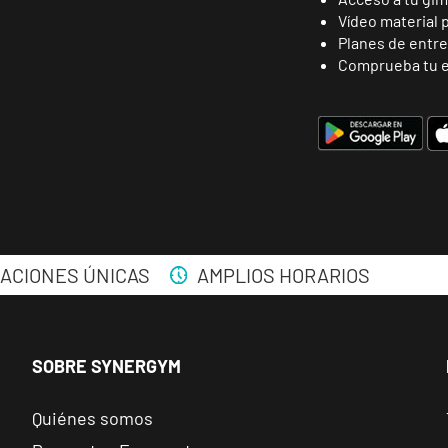
Vídeo material 
Planes de entr
Comprueba tu e
ENCUENTRA
TU CLUB
ACIONES ÚNICAS
AMPLIOS HORARIOS
Málaga Los Tilos
SOBRE SYNERGYM
VISITAR
P.º de los Tilos, 53, Málaga, Málaga
Quiénes somos