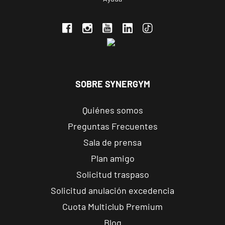
C. Ortega y
VISITAR
Gasset, 1,
Ponferrada,
León
APERTURA PRÓXIMAMENTE
Vecindario
SOBRE SYNERGYM
El Doctoral
Av. de las
VISITAR
Quiénes somos
Tirajanas, 225,
Vecindario, Las
Preguntas Frecuentes
Palmas
Sala de prensa
Plan amigo
Andújar
Solicitud traspaso
Pl. del Camping,
VISITAR
s/n, Andújar,
Solicitud anulación excedencia
Jaén.
Cuota Multiclub Premium
Blog