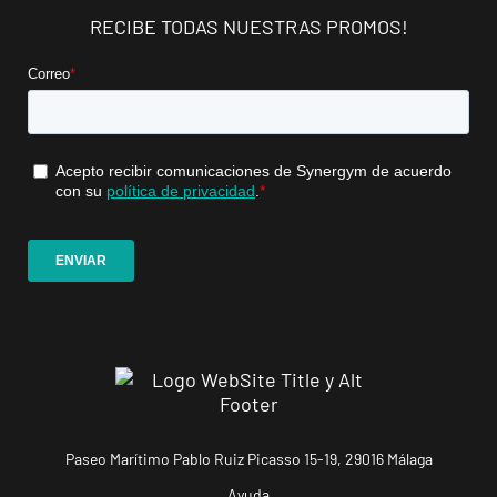
RECIBE TODAS NUESTRAS PROMOS!
Mallorca
Camp
Serralta
Carrer Batle
VISITAR
Emili Darder,
53, Palma de
Mallorca,
Mallorca
Catarroja
Universitat
Av. Diputació,
VISITAR
20, Catarroja,
València
APERTURA PRÓXIMAMENTE
Paseo Marítimo Pablo Ruiz Picasso 15-19, 29016 Málaga
Ponferrada
Castillo
Ayuda