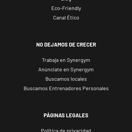
Reus
Eco-Friendly
Carrillet
Carrer de
Canal Ético
Ramon J.
VISITAR
Sender, 6,
Reus,
Tarragona
NO DEJAMOS DE CRECER
Trabaja en Synergym
Reus Niloga
Anúnciate en Synergym
Carrer de
Castellvell, 7,
VISITAR
Buscamos locales
Reus,
Buscamos Entrenadores Personales
Tarragona
Tarragona
Forum
PÁGINAS LEGALES
Calle Cardenal
VISITAR
Cervantes, 37 ,
Política de privacidad