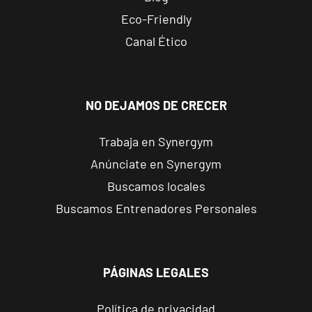
Reus
Eco-Friendly
Carrillet
Carrer de
Canal Ético
Ramon J.
VISITAR
Sender, 6,
Reus,
Tarragona
NO DEJAMOS DE CRECER
Trabaja en Synergym
Reus Niloga
Anúnciate en Synergym
Carrer de
Castellvell, 7,
VISITAR
Buscamos locales
Reus,
Buscamos Entrenadores Personales
Tarragona
Tarragona
Forum
PÁGINAS LEGALES
Calle Cardenal
VISITAR
Cervantes, 37 ,
Política de privacidad