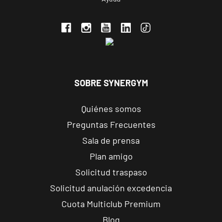
C. Ortega y
VISITAR
Gasset, 1,
Ponferrada,
León
APERTURA PRÓXIMAMENTE
Vecindario
SOBRE SYNERGYM
El Doctoral
Av. de las
VISITAR
Quiénes somos
Tirajanas, 225,
Vecindario, Las
Preguntas Frecuentes
Palmas
Sala de prensa
Plan amigo
Andújar
Solicitud traspaso
Pl. del Camping,
VISITAR
s/n, Andújar,
Solicitud anulación excedencia
Jaén.
Cuota Multiclub Premium
Blog