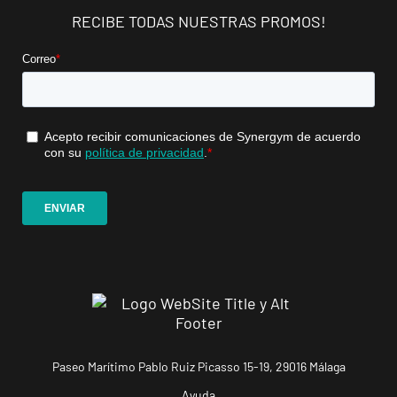
RECIBE TODAS NUESTRAS PROMOS!
Mallorca
Camp
Serralta
Carrer Batle
VISITAR
Emili Darder,
53, Palma de
Mallorca,
Mallorca
Catarroja
Universitat
Av. Diputació,
VISITAR
20, Catarroja,
València
APERTURA
NOVIEMBRE
Paseo Marítimo Pablo Ruiz Picasso 15-19, 29016 Málaga
Ponferrada
Castillo
Ayuda