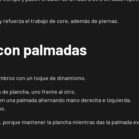
Catarroja Universitat
VISITAR
Av. Diputació, 20, Catarroja, València
y refuerza el trabajo de core, además de piernas.
APERTURA PRÓXIMAMENTE
Ponferrada Castillo
VISITAR
C. Ortega y Gasset, 1, Ponferrada, León
 con palmadas
APERTURA PRÓXIMAMENTE
Vecindario El Doctoral
VISITAR
Av. de las Tirajanas, 225, Vecindario, Las Palmas
hombros con un toque de dinamismo.
Andújar
de plancha, uno frente al otro.
VISITAR
Pl. del Camping, s/n, Andújar, Jaén.
den una palmada alternando mano derecha e izquierda.
os.
Reus Carrillet
ón, porque mantener la plancha mientras das la palmada 
VISITAR
Carrer de Ramon J. Sender, 6, Reus, Tarragona