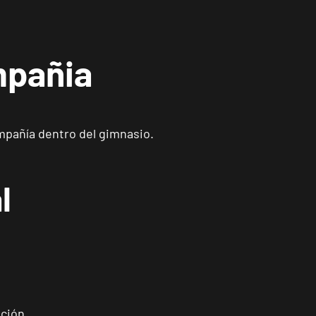
mpañia
ompañía dentro del gimnasio.
l
ición.