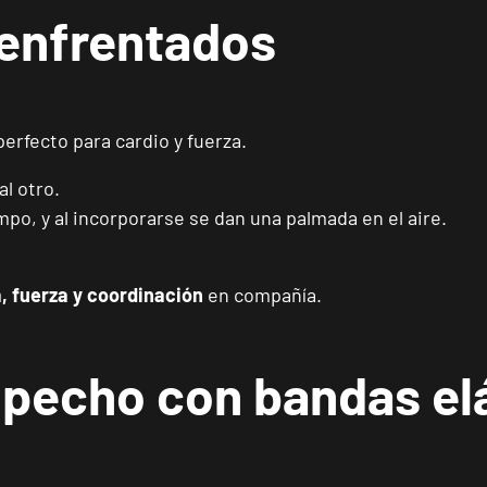
 enfrentados
Reus Niloga
VISITAR
Carrer de Castellvell, 7, Reus, Tarragona
perfecto para cardio y fuerza.
Tarragona Forum
VISITAR
Calle Cardenal Cervantes, 37 , Tarragona, Tarragona
l otro.
po, y al incorporarse se dan una palmada en el aire.
Alcobendas Gran Manzana
VISITAR
Plaza Mayor, Alcobendas, Madrid
, fuerza y coordinación
en compañía.
Getafe Buenavista
VISITAR
 pecho con bandas el
Av. Lluis Companys, 7, Getafe, Madrid
Fuenlabrada Parque Europa
VISITAR
Calle Mirasierra, 13, Fuenlabrada, Madrid