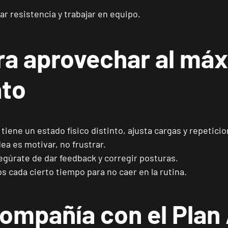
VISITAR
Calle Foglietti, 4, Alicante, Alicante
ar resistencia y trabajar en equipo.
Benidorm Carrascos
ra aprovechar al máx
VISITAR
Avenida de Ruzafa, 18, Benidorm, Alicante
nto
Elche Aljub
VISITAR
Plaza Crevillent, 8 Elche, Alicante
iene un estado físico distinto, ajusta cargas y repeticio
Elche Altabix
dea es motivar, no frustrar.
VISITAR
Carrer Felipe Moya, 11, Elche, Alicante
gúrate de dar feedback y corregir posturas.
s cada cierto tiempo para no caer en la rutina.
San Vicente Universidad
VISITAR
compañía con el Plan
C/Méndez Núñez, 17, Sant Vicent del Raspeig, Alicante