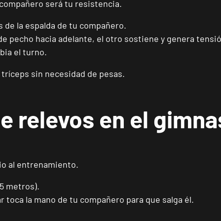
u compañero será tu resistencia.
ás de la espalda de tu compañero.
Madrid Almagro
VISITAR
de pecho hacia adelante, el otro sostiene y genera tensi
C. de Rafael Calvo, 15, Madrid, Madrid
bia el turno.
y tríceps sin necesidad de pesas.
Madrid Prosperidad
VISITAR
Calle de Sta Hortensia, 23, Madrid, Madrid
e relevos en el gimna
Madrid Retiro
VISITAR
Av. de Nazaret, 9, Madrid, Madrid
io al entrenamiento.
Torrejón Soto de Henares
VISITAR
Av. Joan Miró, 1, Torrejón de Ardoz, Madrid
15 metros).
sar toca la mano de tu compañero para que salga él.
Alicante Benalúa