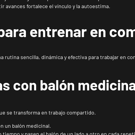
r avances fortalece el vínculo y la autoestima.
 para entrenar en co
ENCUENTRA
TU CLUB
 rutina sencilla, dinámica y efectiva para trabajar en c
as con balón medicina
Málaga Los Tilos
VISITAR
P.º de los Tilos, 53, Málaga, Málaga
Mallorca Camp Serralta
que se transforma en trabajo compartido.
VISITAR
Carrer Batle Emili Darder, 53, Palma de Mallorca, Mallorca
n un balón medicinal.
o tiempo y pasen el balón de un lado a otro en cada repet