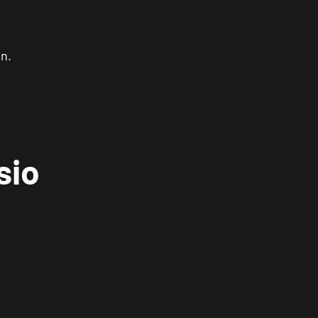
ón.
sio