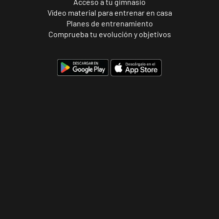
Acceso a tu gimnasio
Vídeo material para entrenar en casa
APERTURA
NOVIEMBRE
Planes de entrenamiento
Ponferrada
Comprueba tu evolución y objetivos
Castillo
C. Ortega y
VISITAR
Gasset, 1,
Ponferrada,
León
APERTURA PRÓXIMAMENTE
Vecindario
El Doctoral
Av. de las
VISITAR
Tirajanas, 225,
Vecindario, Las
Palmas
Andújar
Pl. del Camping,