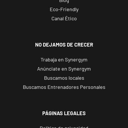
Blog
Calle de Sta
VISITAR
Hortensia, 23,
Eco-Friendly
Madrid, Madrid
Canal Ético
Madrid
Retiro
NO DEJAMOS DE CRECER
Av. de Nazaret,
VISITAR
9, Madrid,
Madrid
Trabaja en Synergym
Anúnciate en Synergym
Torrejón
Buscamos locales
Soto de
Buscamos Entrenadores Personales
Henares
VISITAR
Av. Joan Miró,
1, Torrejón de
Ardoz, Madrid
PÁGINAS LEGALES
Alicante