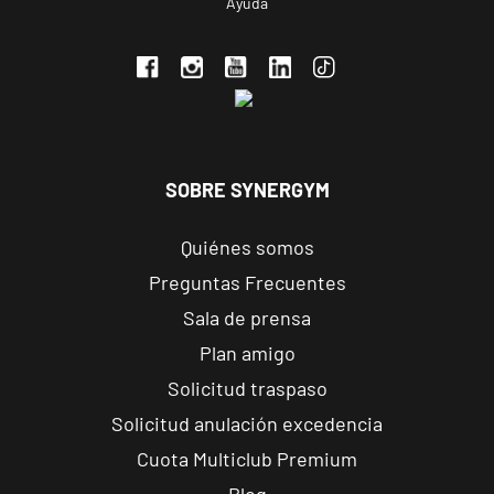
Ayuda
Getafe, Madrid
Fuenlabrada
Parque
Europa
VISITAR
Calle Mirasierra,
13, Fuenlabrada,
SOBRE SYNERGYM
Madrid
Quiénes somos
Madrid
Preguntas Frecuentes
Almagro
Sala de prensa
C. de Rafael
VISITAR
Plan amigo
Calvo, 15,
Madrid, Madrid
Solicitud traspaso
Solicitud anulación excedencia
Madrid
Cuota Multiclub Premium
Prosperidad