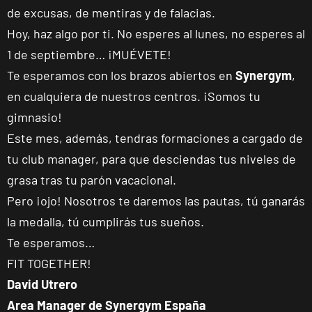
de excusas, de mentiras y de falacias.
Hoy, haz algo por ti. No esperes al lunes, no esperes al
1 de septiembre… ¡MUÉVETE!
Te esperamos con los brazos abiertos en
Synergym
,
en cualquiera de nuestros centros. ¡Somos tu
gimnasio!
Este mes, además, tendras formaciones a cargado de
tu club manager, para que desciendas tus niveles de
ENCUENTRA
TU
grasa tras tu parón vacacional.
CLUB
Pero ¡ojo! Nosotros te daremos las pautas, tú ganarás
la medalla, tú cumplirás tus sueños.
Te esperamos…
FIT TOGETHER!
David Utrero
Málaga Los
Area Manager de Synergym España
Tilos