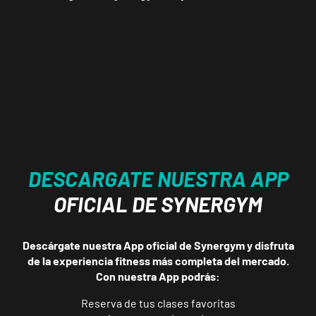
P.º de los Tilos,
VISITAR
53, Málaga,
Málaga
Mallorca
Camp
Serralta
Carrer Batle
VISITAR
Emili Darder,
DESCARGATE NUESTRA APP
53, Palma de
Mallorca,
OFICIAL DE SYNERGYM
Mallorca
Descárgate nuestra App oficial de Synergym y disfruta
Catarroja
de la experiencia fitness más completa del mercado.
Universitat
Con nuestra App podrás:
Av. Diputació,
VISITAR
20, Catarroja,
Reserva de tus clases favoritas
València