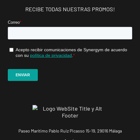
Tarragona
RECIBE TODAS NUESTRAS PROMOS!
Forum
Calle Cardenal
VISITAR
Cervantes, 37 ,
Tarragona,
Tarragona
Alcobendas
Gran
Manzana
VISITAR
Plaza Mayor,
Alcobendas,
Madrid
Getafe
Buenavista
Av. Lluis
VISITAR
Paseo Marítimo Pablo Ruiz Picasso 15-19, 29016 Málaga
Companys, 7,