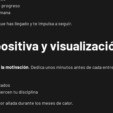
VISITAR
e progreso
Calle Foglietti, 4, Alicante, Alicante
emana
Benidorm Carrascos
que has llegado y te impulsa a seguir.
VISITAR
Avenida de Ruzafa, 18, Benidorm, Alicante
ositiva y visualizaci
Elche Aljub
VISITAR
Plaza Crevillent, 8 Elche, Alicante
 la motivación
. Dedica unos minutos antes de cada entr
Elche Altabix
VISITAR
Carrer Felipe Moya, 11, Elche, Alicante
nzados
ercen tu disciplina
San Vicente Universidad
VISITAR
C/Méndez Núñez, 17, Sant Vicent del Raspeig, Alicante
r aliada durante los meses de calor.