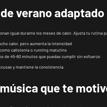
 de verano adaptado
ENCUENTRA
TU CLUB
nan igual durante los meses de calor. Ajusta tu rutina 
cho calor, pero aumenta la intensidad
re como calistenia o running matutino
os de 45-60 minutos que puedas cumplir sin esfuerzo
Málaga Los Tilos
xcusas y mantiene la consistencia.
VISITAR
P.º de los Tilos, 53, Málaga, Málaga
 música que te motiv
Mallorca Camp Serralta
VISITAR
Carrer Batle Emili Darder, 53, Palma de Mallorca, Mallorca