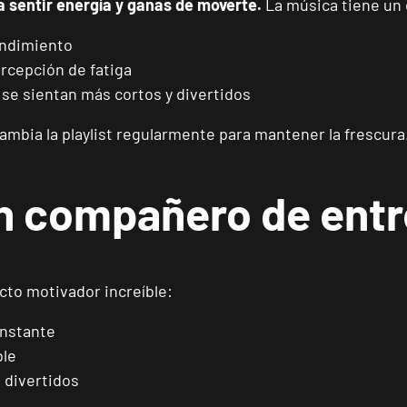
ga sentir energía y ganas de moverte.
La música tiene un 
Catarroja Universitat
VISITAR
Av. Diputació, 20, Catarroja, València
endimiento
ercepción de fatiga
APERTURA
NOVIEMBRE
se sientan más cortos y divertidos
Ponferrada Castillo
VISITAR
C. Ortega y Gasset, 1, Ponferrada, León
cambia la playlist regularmente para mantener la frescura
APERTURA PRÓXIMAMENTE
Vecindario El Doctoral
VISITAR
n compañero de ent
Av. de las Tirajanas, 225, Vecindario, Las Palmas
Andújar
VISITAR
to motivador increíble:
Pl. del Camping, s/n, Andújar, Jaén.
onstante
Reus Carrillet
ble
VISITAR
Carrer de Ramon J. Sender, 6, Reus, Tarragona
 divertidos