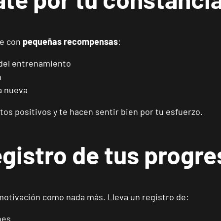
Madrid Almagro
VISITAR
ne con
pequeñas recompensas
:
C. de Rafael Calvo, 15, Madrid, Madrid
 del entrenamiento
n
Madrid Prosperidad
VISITAR
a nueva
Calle de Sta Hortensia, 23, Madrid, Madrid
s positivos y te hacen sentir bien por tu esfuerzo.
Madrid Retiro
VISITAR
Av. de Nazaret, 9, Madrid, Madrid
gistro de tus progr
Torrejón Soto de Henares
VISITAR
Av. Joan Miró, 1, Torrejón de Ardoz, Madrid
motivación como nada más. Lleva un registro de:
Alicante Benalúa
nes