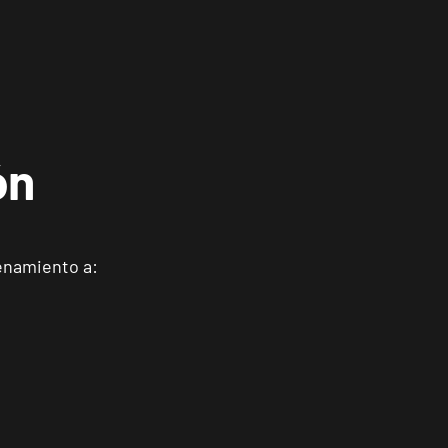
ón
enamiento a: