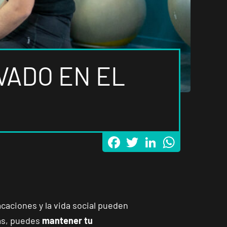
VADO EN EL
Facebook
Twitter
LinkedIn
WhatsApp
acaciones y la vida social pueden
tas, puedes
mantener tu