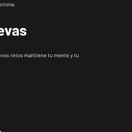
ciona.
uevas
evos retos mantiene tu mente y tu
a