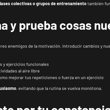
clases colectivas o grupos de entrenamiento
también fun
Reus Niloga
VISITAR
Carrer de Castellvell, 7, Reus, Tarragona
ina y prueba cosas n
Tarragona Forum
VISITAR
Calle Cardenal Cervantes, 37 , Tarragona, Tarragona
ores enemigos de la motivación. Introducir cambios y nu
Alcobendas Gran Manzana
VISITAR
Plaza Mayor, Alcobendas, Madrid
s y ejercicios funcionales
vidades al aire libre
mo mejorar tus repeticiones o fuerza en un ejercicio
Getafe Buenavista
VISITAR
Av. Lluis Companys, 7, Getafe, Madrid
tusiasmo
, evitando que la rutina se vuelva monótona.
Fuenlabrada Parque Europa
e por tu constanci
VISITAR
Calle Mirasierra, 13, Fuenlabrada, Madrid