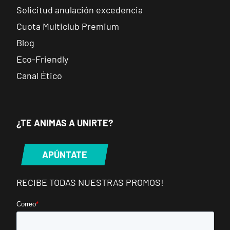
Elche Aljub
Solicitud anulación excedencia
VISITAR
Plaza Crevillent, 8 Elche, Alicante
Cuota Multiclub Premium
Blog
Elche Altabix
Eco-Friendly
VISITAR
Carrer Felipe Moya, 11, Elche, Alicante
Canal Ético
San Vicente Universidad
VISITAR
C/Méndez Núñez, 17, Sant Vicent del Raspeig, Alicante
¿TE ANIMAS A UNIRTE?
Castellón Av Valencia
APÚNTATE
VISITAR
Av. de Valencia, 108, Castellón de la Plana, Castellón
RECIBE TODAS NUESTRAS PROMOS!
Castellón Parc Ribalta
VISITAR
P.º Ribalta, 18, Castellón de la Plana, Castellón