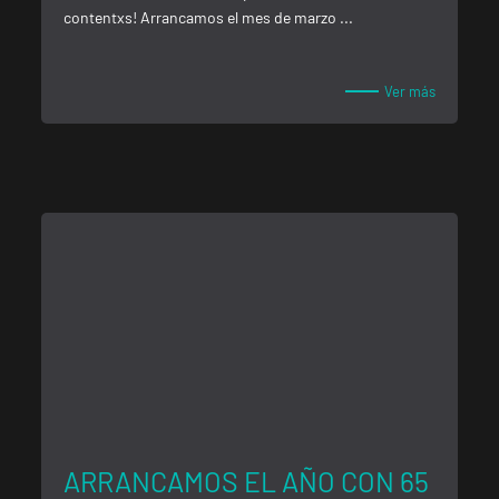
contentxs! Arrancamos el mes de marzo ...
Ver más
ENCUENTRA
TU CLUB
ARRANCAMOS EL AÑO CON 65