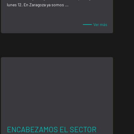
lunes 12. En Zaragoza ya somos ...
Ver más
ENCABEZAMOS EL SECTOR