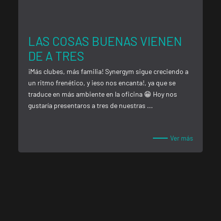
APERTURA PRÓXIMAMENTE
Vecindario El Doctoral
VISITAR
Av. de las Tirajanas, 225, Vecindario, Las Palmas
LAS COSAS BUENAS VIENEN
DE A TRES
Andújar
VISITAR
¡Más clubes, más familia! Synergym sigue creciendo a
Pl. del Camping, s/n, Andújar, Jaén.
un ritmo frenético, y ¡eso nos encanta!, ya que se
traduce en más ambiente en la oficina 😁 Hoy nos
gustaría presentaros a tres de nuestras ...
Reus Carrillet
VISITAR
Carrer de Ramon J. Sender, 6, Reus, Tarragona
Ver más
Reus Niloga
VISITAR
Carrer de Castellvell, 7, Reus, Tarragona
Tarragona Forum
VISITAR
Calle Cardenal Cervantes, 37 , Tarragona, Tarragona