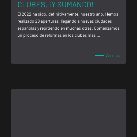
CLUBES, ¡Y SUMANDO!
El 2022 ha sido, definitivamente, nuestro año. Hemos
realizado 28 aperturas, llegando a nuevas ciudades
españolas y repitiendo en muchas otras. Comenzamos
Málaga Los Tilos
VISITAR
un proceso de reformas en los clubes más ...
P.º de los Tilos, 53, Málaga, Málaga
Ver más
Mallorca Camp Serralta
VISITAR
Carrer Batle Emili Darder, 53, Palma de Mallorca, Mallorca
Catarroja Universitat
VISITAR
Av. Diputació, 20, Catarroja, València
APERTURA
NOVIEMBRE
Ponferrada Castillo
VISITAR
C. Ortega y Gasset, 1, Ponferrada, León