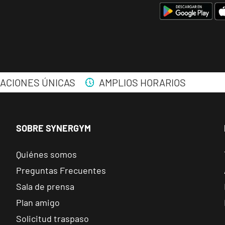
VISITAR
Calle de Sta Hortensia, 23, Madrid, Madrid
Madrid Retiro
VISITAR
Av. de Nazaret, 9, Madrid, Madrid
ACIONES ÚNICAS
AMPLIOS HORARIOS
Torrejón Soto de Henares
VISITAR
Av. Joan Miró, 1, Torrejón de Ardoz, Madrid
SOBRE SYNERGYM
Alicante Benalúa
VISITAR
Calle Foglietti, 4, Alicante, Alicante
Quiénes somos
Preguntas Frecuentes
Benidorm Carrascos
Sala de prensa
VISITAR
Avenida de Ruzafa, 18, Benidorm, Alicante
Plan amigo
Solicitud traspaso