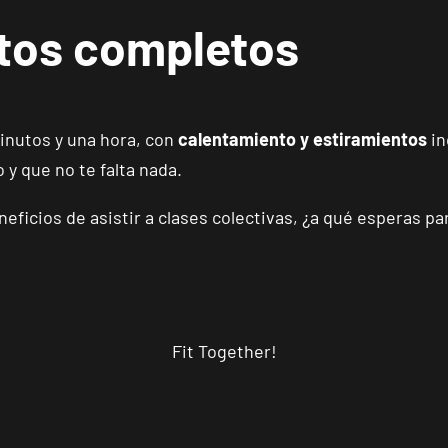
tos completos
Madrid Almagro
VISITAR
C. de Rafael Calvo, 15, Madrid, Madrid
inutos y una hora, con
calentamiento y estiramientos
in
Madrid Prosperidad
 y que no te falta nada.
VISITAR
Calle de Sta Hortensia, 23, Madrid, Madrid
eficios de asistir a clases colectivas, ¿a qué esperas p
Madrid Retiro
VISITAR
Av. de Nazaret, 9, Madrid, Madrid
Torrejón Soto de Henares
Fit Together!
VISITAR
Av. Joan Miró, 1, Torrejón de Ardoz, Madrid
Alicante Benalúa