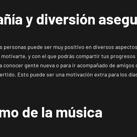
Catarroja Universitat
VISITAR
Av. Diputació, 20, Catarroja, València
ía y diversión aseg
APERTURA
NOVIEMBRE
Ponferrada Castillo
VISITAR
C. Ortega y Gasset, 1, Ponferrada, León
 personas puede ser muy positivo en diversos aspectos. 
APERTURA PRÓXIMAMENTE
 motivarte, y con el que podrás compartir tus progresos
Vecindario El Doctoral
 conocer gente nueva o para ir acompañado de amigos o f
VISITAR
Av. de las Tirajanas, 225, Vecindario, Las Palmas
tido. Esto puede ser una motivación extra para los días 
Andújar
VISITAR
Pl. del Camping, s/n, Andújar, Jaén.
tmo de la música
Reus Carrillet
VISITAR
Carrer de Ramon J. Sender, 6, Reus, Tarragona