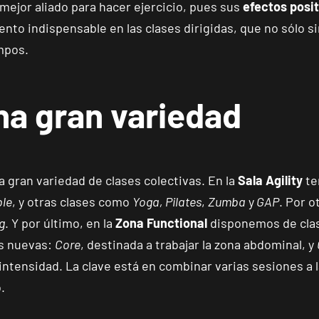
 mejor aliado para hacer ejercicio, pues sus
efectos posit
Reus Niloga
nto indispensable en las clases dirigidas, que no sólo 
VISITAR
Carrer de Castellvell, 7, Reus, Tarragona
empos.
Tarragona Forum
na gran variedad
VISITAR
Calle Cardenal Cervantes, 37 , Tarragona, Tarragona
Alcobendas Gran Manzana
VISITAR
gran variedad de clases colectivas. En la
Sala Agility
te
Plaza Mayor, Alcobendas, Madrid
le
, y otras clases como
Yoga, Pilates
,
Zumba
y
GAP
. Por o
g
. Y por último, en la
Zona Functional
disponemos de cla
Getafe Buenavista
VISITAR
s nuevas:
Core
, destinada a trabajar la zona abdominal, y
Av. Lluis Companys, 7, Getafe, Madrid
intensidad.
La clave está en combinar varias sesiones a
.
Fuenlabrada Parque Europa
VISITAR
Calle Mirasierra, 13, Fuenlabrada, Madrid