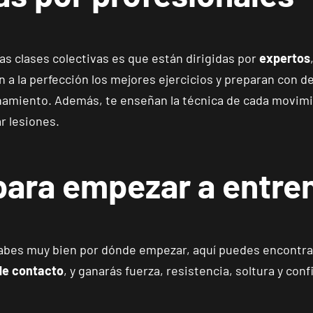
as clases colectivas es que están dirigidas por
expertos
 a la perfección los mejores ejercicios y preparan con d
ENCUENTRA
TU CLUB
namiento. Además, te enseñan la técnica de cada movimie
r lesiones.
 para empezar a entre
Málaga Los Tilos
VISITAR
P.º de los Tilos, 53, Málaga, Málaga
sabes muy bien por dónde empezar, aquí puedes encontrar
Mallorca Camp Serralta
VISITAR
de contacto
, y ganarás fuerza, resistencia, soltura y con
Carrer Batle Emili Darder, 53, Palma de Mallorca, Mallorca